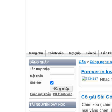
Trang chủ
Thành viên
Trợ giúp
Liên hệ
Liên kế
Gốc
>
Cùng nghe n
ĐĂNG NHẬP
Tên truy nhập
Forever in lo
Mật khẩu
Nhạc h
Ghi nhớ
Quên mật khẩu
ĐK thành viên
Cô gái Sài Gò
Chim kêu ( chim 
TÀI NGUYÊN DẠY HỌC
mai vàng chen l