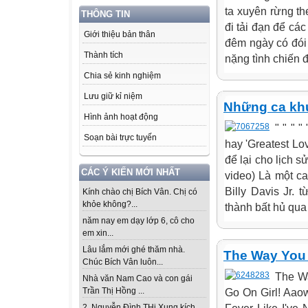
ta xuyên rừng t
THÔNG TIN
đi tải đạn để cá
Giới thiệu bản thân
đêm ngày có đói
Thành tích
nặng tình chiến 
Chia sẻ kinh nghiệm
Lưu giữ kỉ niệm
Những ca khú
Hình ảnh hoạt động
" " " 
Soạn bài trực tuyến
hay 'Greatest Lo
để lại cho lịch s
CÁC Ý KIẾN MỚI NHẤT
video) Là một c
Billy Davis Jr.
Kính chào chị Bích Vân. Chị có
khỏe không?...
thành bất hủ qua
năm nay em dạy lớp 6, cô cho
em xin...
Lâu lắm mới ghé thăm nhà.
The Way You 
Chúc Bích Vân luôn...
The W
Nhà văn Nam Cao và con gái
Trần Thị Hồng ...
Go On Girl! Aao
2. Nguyễn Đình THi Xung kích