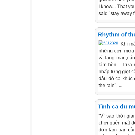
I know... That 
said "stay away f
Rhythm of the
Khi mà
những cơn mưa 
và lãng mạn,đán
tâm hồn... Trưa 
nhấp từng giọt 
đâu đó ca khúc 
the rain". ...
Tình ca du m
“Vì sao thời gia
chơi quên mất đ
đơn làm bạn cùn