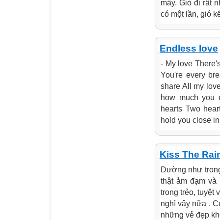
mây. Gió đi rất n
có một lần, gió kể
Endless love
- My love There's 
You're every bre
share All my lov
how much you c
hearts Two heart
hold you close in 
Kiss The Rai
Dường như trong
thật ảm đạm và 
trong trẻo, tuyệ
nghĩ vậy nữa . C
những vẻ đẹp khô