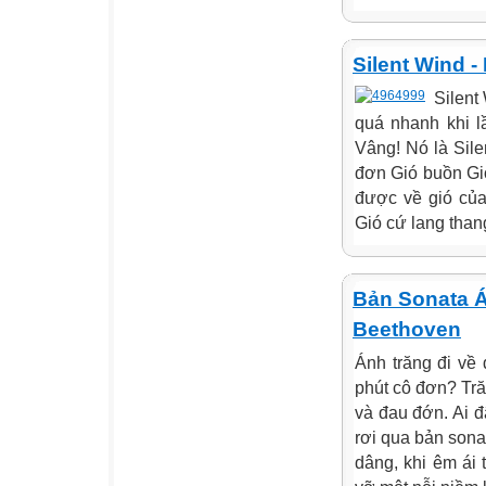
Silent Wind -
Silent 
quá nhanh khi lầ
Vâng! Nó là Silen
đơn Gió buồn Gió
được về gió của
Gió cứ lang thang
Bản Sonata Á
Beethoven
Ánh trăng đi về
phút cô đơn? Tră
và đau đớn. Ai đ
rơi qua bản sona
dâng, khi êm ái t