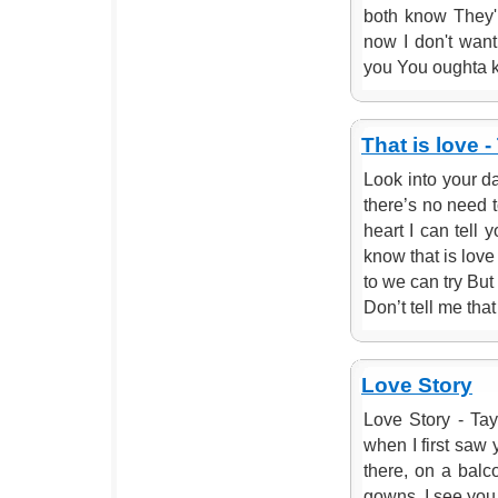
both know They'
now I don't want
you You oughta 
That is love 
Look into your da
there’s no need 
heart I can tell 
know that is love 
to we can try But
Don’t tell me that 
Love Story
Love Story - Tay
when I first saw 
there, on a balco
gowns. I see you 