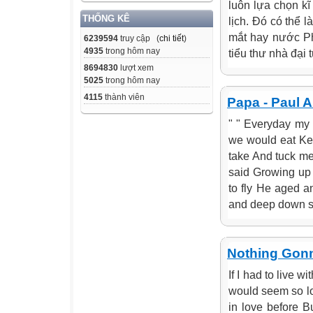
luôn lựa chọn k
THỐNG KÊ
lịch. Đó có thể 
mắt hay nước Ph
6239594
truy cập (
chi tiết
)
4935
trong hôm nay
tiểu thư nhà đại
8694830
lượt xem
5025
trong hôm nay
4115
thành viên
Papa - Paul 
" " Everyday my
we would eat Ke
take And tuck me
said Growing up
to fly He aged a
and deep down so
Nothing Gonn
If I had to live 
would seem so lo
in love before B