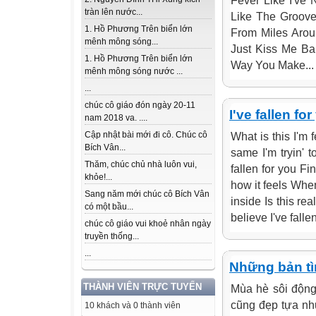
Fever Like I've 
tràn lên nước...
Like The Groove
1. Hồ Phương Trên biển lớn
From Miles Arou
mênh mông sóng...
Just Kiss Me Ba
1. Hồ Phương Trên biển lớn
Way You Make...
mênh mông sóng nước ...
...
chúc cô giáo đón ngày 20-11
I've fallen fo
nam 2018 va. ....
Cập nhật bài mới đi cô. Chúc cô
What is this I'm f
Bích Vân...
same I'm tryin' t
Thăm, chúc chủ nhà luôn vui,
fallen for you Fi
khỏe!...
how it feels When
Sang năm mới chúc cô Bích Vân
inside Is this rea
có một bầu...
believe I've fallen
chúc cô giáo vui khoẻ nhân ngày
truyền thống...
...
Những bản tì
THÀNH VIÊN TRỰC TUYẾN
Mùa hè sôi động
cũng đẹp tựa nh
10 khách và 0 thành viên