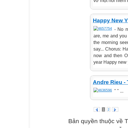
vỡ một nỗi niềm 
Happy New Y
- No 
are, me and you F
the morning see
say... Chorus: 
now and then Of
year Happy new ye
Andre Rieu - 
" " ...
1
2
Bản quyền thuộc về 