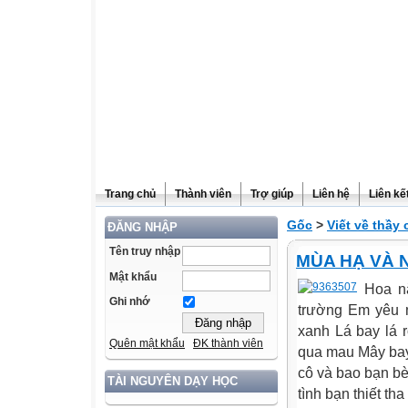
Trang chủ
Thành viên
Trợ giúp
Liên hệ
Liên kế
Gốc
>
Viết về thầy
ĐĂNG NHẬP
Tên truy nhập
MÙA HẠ VÀ
Mật khẩu
Hoa n
Ghi nhớ
trường Em yêu 
xanh Lá bay lá 
Quên mật khẩu
ĐK thành viên
qua mau Mây bay
cô và bao bạn b
TÀI NGUYÊN DẠY HỌC
tình bạn thiết th