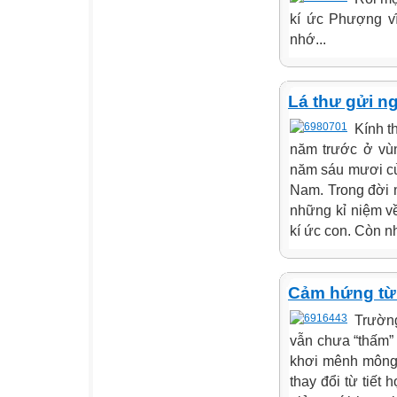
kí ức Phượng vĩ
nhớ...
Lá thư gửi n
Kính t
năm trước ở vù
năm sáu mươi củ
Nam. Trong đời 
những kỉ niệm v
kí ức con. Còn n
Cảm hứng từ 
Trường
vẫn chưa “thấm” 
khơi mênh mông,
thay đổi từ tiết