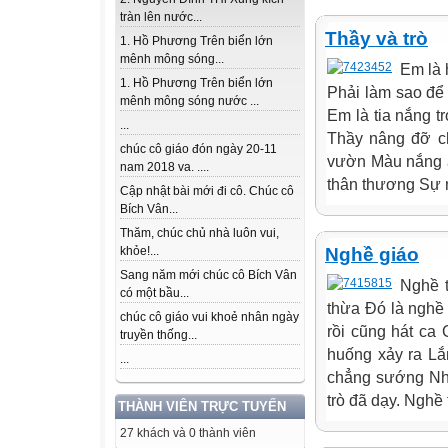
tràn lên nước...
Thầy và trò
1. Hồ Phương Trên biển lớn
mênh mông sóng...
Em là 
1. Hồ Phương Trên biển lớn
Phải làm sao để
mênh mông sóng nước ...
Em là tia nắng 
...
Thầy nâng đỡ c
chúc cô giáo đón ngày 20-11
vườn Màu nắng ấ
nam 2018 va. ....
thân thương Sự ng
Cập nhật bài mới đi cô. Chúc cô
Bích Vân...
Thăm, chúc chủ nhà luôn vui,
Nghề giáo
khỏe!...
Sang năm mới chúc cô Bích Vân
Nghề 
có một bầu...
thừa Đó là nghề 
chúc cô giáo vui khoẻ nhân ngày
rồi cũng hát ca 
truyền thống...
huống xảy ra Lắ
...
chẳng sướng Như
trò đã dạy. Nghề
THÀNH VIÊN TRỰC TUYẾN
27 khách và 0 thành viên