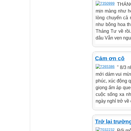
THÁNG 
mịn màng như hơ
lòng chuyển cả 
như bông hoa th
Tháng Tư về rồi
dâu Vẫn vẹn nguyê
Cảm ơn cô
" 8/3 
mới dám vui mừn
phúc, xúc động qu
giọng ấm áp quen 
cuộc sống xa nh
ngày nghỉ trở về 
Trở lại trườn
Rối mộ