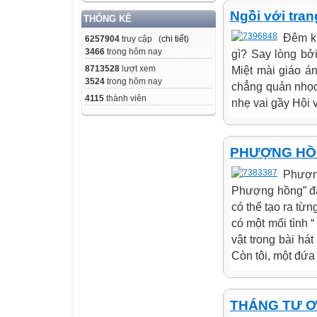
Ngồi với tran
THỐNG KÊ
Đêm kh
6257904
truy cập (
chi tiết
)
3466
trong hôm nay
gì? Say lòng bở
8713528
lượt xem
Miệt mài giáo á
3524
trong hôm nay
chẳng quản nhọc 
4115
thành viên
nhẹ vai gầy Hội v
PHƯỢNG HÔ
Phượn
Phượng hồng” đã
có thể tạo ra từn
có một mối tình 
vật trong bài hát
Còn tôi, một đứa 
THÁNG TƯ ƠI