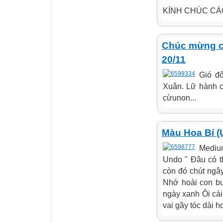
KÍNH CHÚC CÁC
Chúc mừng cô
20/11
Gió đ
Xuân. Lữ hành c
cừunon...
Màu Hoa Bí (
Mediu
Undo " Đâu có t
còn đó chút ngâ
Nhớ hoài con b
ngày xanh Ôi cá
vai gầy tóc dài h