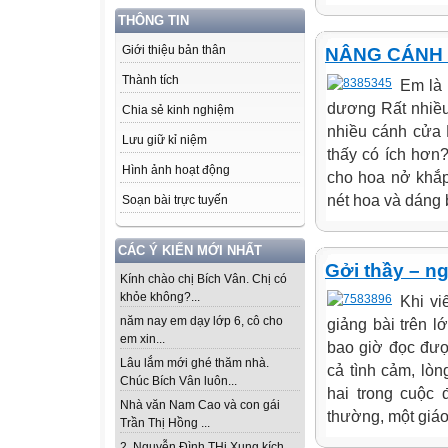
THÔNG TIN
Giới thiệu bản thân
NÂNG CÁNH
Thành tích
Em là 
dương Rất nhiều
Chia sẻ kinh nghiệm
nhiều cánh cửa 
Lưu giữ kỉ niệm
thấy có ích hơn
Hình ảnh hoạt động
cho hoa nở khắ
nét hoa và dáng
Soạn bài trực tuyến
CÁC Ý KIẾN MỚI NHẤT
Gởi thầy – ng
Kính chào chị Bích Vân. Chị có
khỏe không?...
Khi vi
năm nay em dạy lớp 6, cô cho
giảng bài trên l
em xin...
bao giờ đọc đượ
Lâu lắm mới ghé thăm nhà.
cả tình cảm, lòn
Chúc Bích Vân luôn...
hai trong cuộc 
Nhà văn Nam Cao và con gái
thường, một giáo
Trần Thị Hồng ...
2. Nguyễn Đình THi Xung kích