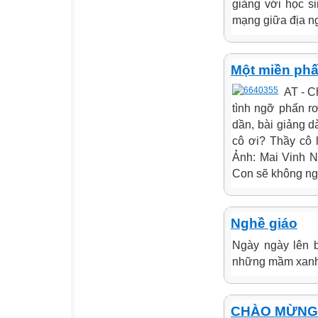
giảng với học s
mạng giữa địa ngụ
Một miền phấn
AT - C
tình ngỡ phấn rơ
dần, bài giảng d
cô ơi? Thầy cô 
Ảnh: Mai Vinh Nế
Con sẽ không ngần
Nghề giáo
Ngày ngày lên bụ
những mầm xanh ,
CHÀO MỪNG N