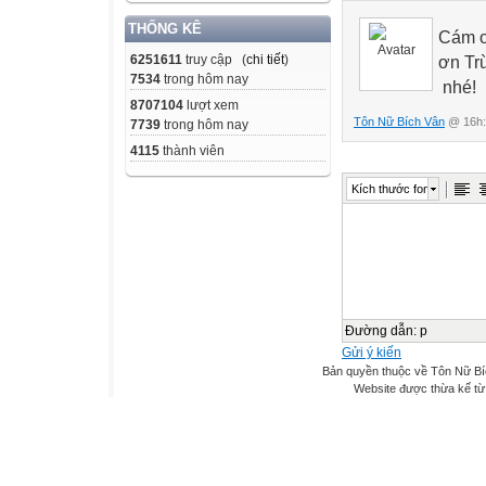
THỐNG KÊ
Cám ơ
6251611
truy cập (
chi tiết
)
ơn Tr
7534
trong hôm nay
nhé!
8707104
lượt xem
Tôn Nữ Bích Vân
@ 16h:
7739
trong hôm nay
4115
thành viên
Kích thước font
Đường dẫn
:
p
Gửi ý kiến
Bản quyền thuộc về Tôn Nữ B
Website được thừa kế t