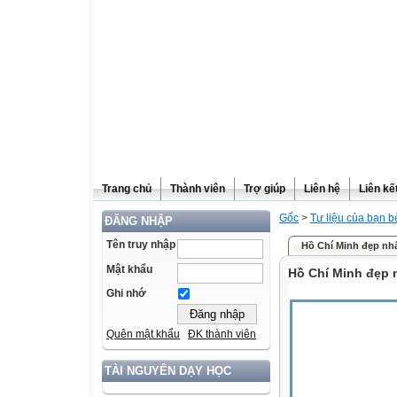
Trang chủ
Thành viên
Trợ giúp
Liên hệ
Liên kế
Gốc
>
Tư liệu của bạn b
ĐĂNG NHẬP
Tên truy nhập
Hồ Chí Minh đẹp nh
Mật khẩu
Hồ Chí Minh đẹp 
Ghi nhớ
Quên mật khẩu
ĐK thành viên
TÀI NGUYÊN DẠY HỌC