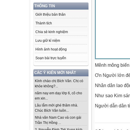
THÔNG TIN
Giới thiệu bản thân
Thành tích
Chia sẻ kinh nghiệm
Lưu giữ kỉ niệm
Hình ảnh hoạt động
Soạn bài trực tuyến
Mênh mông biển rô
CÁC Ý KIẾN MỚI NHẤT
Ơn Người lớn đ
Kính chào chị Bích Vân. Chị có
Nhân dân lao độ
khỏe không?...
năm nay em dạy lớp 6, cô cho
Như sao Kim sáng
em xin...
Người dẫn dân tô
Lâu lắm mới ghé thăm nhà.
Chúc Bích Vân luôn...
Nhà văn Nam Cao và con gái
Trần Thị Hồng ...
2. Nguyễn Đình THi Xung kích