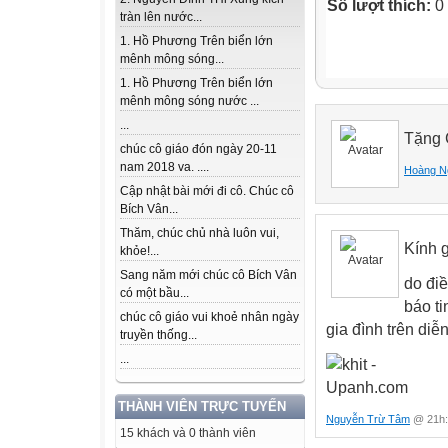
Số lượt thích:
0
tràn lên nước...
1. Hồ Phương Trên biển lớn
mênh mông sóng...
1. Hồ Phương Trên biển lớn
mênh mông sóng nước ...
...
Tặng 
chúc cô giáo đón ngày 20-11
nam 2018 va. ....
Hoàng N
Cập nhật bài mới đi cô. Chúc cô
Bích Vân...
Thăm, chúc chủ nhà luôn vui,
Kính 
khỏe!...
Sang năm mới chúc cô Bích Vân
do đi
có một bầu...
báo t
chúc cô giáo vui khoẻ nhân ngày
gia đình trên diễ
truyền thống...
...
THÀNH VIÊN TRỰC TUYẾN
Nguyễn Trừ Tâm
@ 21h:
15 khách và 0 thành viên