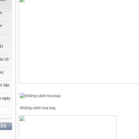
ớn
ớn
11
úc cô
ui,
ch Vân
n ngày
Những cánh hoa bay.
YẾN