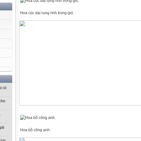
Hoa cúc dại rung rinh trong gió.
ị có
cho
.
gái
Hoa bồ công anh.
kích