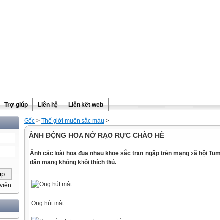
Trợ giúp
Liên hệ
Liên kết web
Gốc
>
Thế giới muôn sắc màu
>
ẢNH ĐỘNG HOA NỞ RẠO RỰC CHÀO HÈ
Ảnh các loài hoa đua nhau khoe sắc tràn ngập trên mạng xã hội Tu
dân mạng không khỏi thích thú.
viên
Ong hút mật.