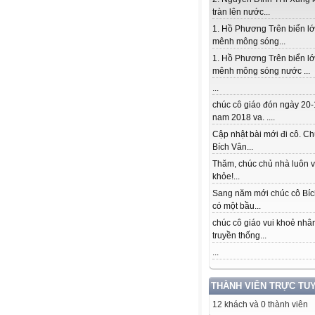
tràn lên nước...
1. Hồ Phương Trên biển l
mênh mông sóng...
1. Hồ Phương Trên biển l
mênh mông sóng nước ...
...
chúc cô giáo đón ngày 20-
nam 2018 va. ....
Cập nhật bài mới đi cô. Ch
Bích Vân...
Thăm, chúc chủ nhà luôn v
khỏe!...
Sang năm mới chúc cô Bí
có một bầu...
chúc cô giáo vui khoẻ nhâ
truyền thống...
...
THÀNH VIÊN TRỰC TU
12 khách và 0 thành viên