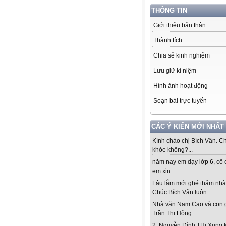
THÔNG TIN
Giới thiệu bản thân
Thành tích
Chia sẻ kinh nghiệm
Lưu giữ kỉ niệm
Hình ảnh hoạt động
Soạn bài trực tuyến
CÁC Ý KIẾN MỚI NHẤT
Kính chào chị Bích Vân. Ch
khỏe không?...
năm nay em dạy lớp 6, cô 
em xin...
Lâu lắm mới ghé thăm nhà
Chúc Bích Vân luôn...
Nhà văn Nam Cao và con 
Trần Thị Hồng ...
2. Nguyễn Đình THi Xung 