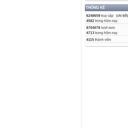
THỐNG KÊ
6248659
truy cập (
chi tiết
4582
trong hôm nay
8704078
lượt xem
4713
trong hôm nay
4115
thành viên