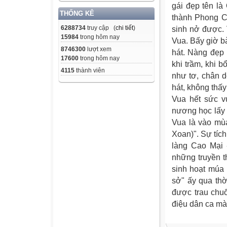
gái đẹp tên là
THỐNG KÊ
thành Phong C
6288734
truy cập (
chi tiết
)
sinh nở được. 
15984
trong hôm nay
Vua. Bấy giờ 
8746300
lượt xem
hát. Nàng đẹp l
17600
trong hôm nay
khi trầm, khi 
4115
thành viên
như tơ, chân 
hát, không thấy
Vua hết sức v
nương học lấy 
Vua là vào mù
Xoan)". Sự tích
làng Cao Mại -
những truyền t
sinh hoạt múa 
sở" ấy qua th
được trau chu
điệu dân ca mà