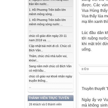
tràn lên nước...
được. Các vùn
1. Hồ Phương Trên biển lớn
Vua Hùng thấy 
mênh mông sóng...
Vua thấy lúa m
1. Hồ Phương Trên biển lớn
mạ lên xanh th
mênh mông sóng nước ...
...
Lúc đầu dân kh
chúc cô giáo đón ngày 20-11
tới ruộng nước
nam 2018 va. ....
khi mặt trời đ
Cập nhật bài mới đi cô. Chúc cô
uống.
Bích Vân...
Thăm, chúc chủ nhà luôn vui,
khỏe!...
Sang năm mới chúc cô Bích Vân
o O o
có một bầu...
chúc cô giáo vui khoẻ nhân ngày
truyền thống...
...
Truyền thuyết "
THÀNH VIÊN TRỰC TUYẾN
Ngày ấy vợ Vu
26 khách và 0 thành viên
mà không sinh