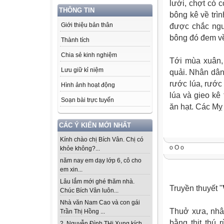
lưới, chợt có 
THÔNG TIN
bông kê về trìn
Giới thiệu bản thân
được chắc ngư
bông đó đem v
Thành tích
Chia sẻ kinh nghiệm
Tới mùa xuân,
Lưu giữ kỉ niệm
quải. Nhân dân
rước lúa, rước
Hình ảnh hoạt động
lúa và gieo kê
Soạn bài trực tuyến
ăn hạt. Các Mỵ
CÁC Ý KIẾN MỚI NHẤT
Kính chào chị Bích Vân. Chị có
o O o
khỏe không?...
năm nay em dạy lớp 6, cô cho
em xin...
Lâu lắm mới ghé thăm nhà.
Truyền thuyết "
Chúc Bích Vân luôn...
Nhà văn Nam Cao và con gái
Thuở xưa, nhâ
Trần Thị Hồng ...
bằng thịt thú 
2. Nguyễn Đình THi Xung kích