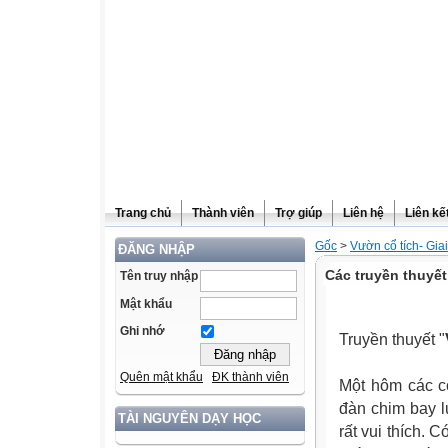
Trang chủ
Thành viên
Trợ giúp
Liên hệ
Liên kế
Gốc
>
Vườn cổ tích- Gia
ĐĂNG NHẬP
Các truyền thuyế
Tên truy nhập
Mật khẩu
Ghi nhớ
Truyền thuyết "
Quên mật khẩu
ĐK thành viên
Một hôm các c
đàn chim bay l
TÀI NGUYÊN DẠY HỌC
rất vui thích.