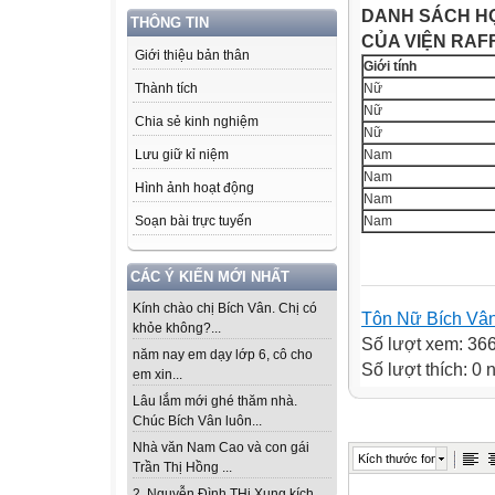
DANH SÁCH H
THÔNG TIN
CỦA VIỆN RAF
Giới thiệu bản thân
Giới tính
Nữ
Thành tích
Nữ
Chia sẻ kinh nghiệm
Nữ
Nam
Lưu giữ kỉ niệm
Nam
Hình ảnh hoạt động
Nam
Nam
Soạn bài trực tuyến
CÁC Ý KIẾN MỚI NHẤT
Kính chào chị Bích Vân. Chị có
Tôn Nữ Bích Vâ
khỏe không?...
Số lượt xem: 36
năm nay em dạy lớp 6, cô cho
Số lượt thích: 0
em xin...
Lâu lắm mới ghé thăm nhà.
Chúc Bích Vân luôn...
Nhà văn Nam Cao và con gái
Kích thước font
Trần Thị Hồng ...
2. Nguyễn Đình THi Xung kích