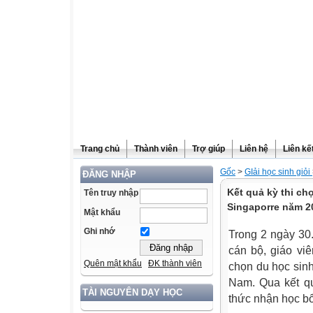
Trang chủ
Thành viên
Trợ giúp
Liên hệ
Liên kế
Gốc
>
GIải học sinh giỏi
ĐĂNG NHẬP
Kết quả kỳ thi ch
Tên truy nhập
Singaporre năm 2
Mật khẩu
Ghi nhớ
Trong 2 ngày 30
cán bộ, giáo viê
Quên mật khẩu
ĐK thành viên
chọn du học sinh
Nam. Qua kết qu
TÀI NGUYÊN DẠY HỌC
thức nhận học bổ