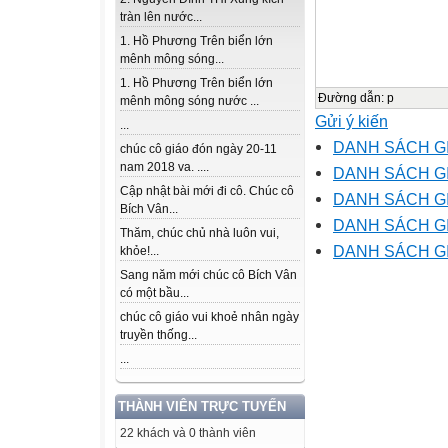
tràn lên nước...
1. Hồ Phương Trên biển lớn
mênh mông sóng...
1. Hồ Phương Trên biển lớn
Đường dẫn
:
p
mênh mông sóng nước ...
Gửi ý kiến
...
DANH SÁCH GI
chúc cô giáo đón ngày 20-11
nam 2018 va. ....
DANH SÁCH G
Cập nhật bài mới đi cô. Chúc cô
DANH SÁCH G
Bích Vân...
DANH SÁCH G
Thăm, chúc chủ nhà luôn vui,
DANH SÁCH G
khỏe!...
Sang năm mới chúc cô Bích Vân
có một bầu...
chúc cô giáo vui khoẻ nhân ngày
truyền thống...
...
THÀNH VIÊN TRỰC TUYẾN
22 khách và 0 thành viên