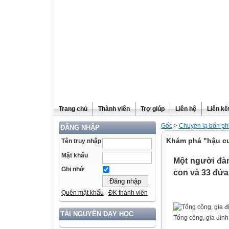
Trang chủ
Thành viên
Trợ giúp
Liên hệ
Liên kế
Gốc
>
Chuyện lạ bốn p
ĐĂNG NHẬP
Khám phá "hậu cu
Tên truy nhập
Mật khẩu
Một người đàn
Ghi nhớ
con và 33 đứa
Quên mật khẩu
ĐK thành viên
TÀI NGUYÊN DẠY HỌC
Tổng cộng, gia đình