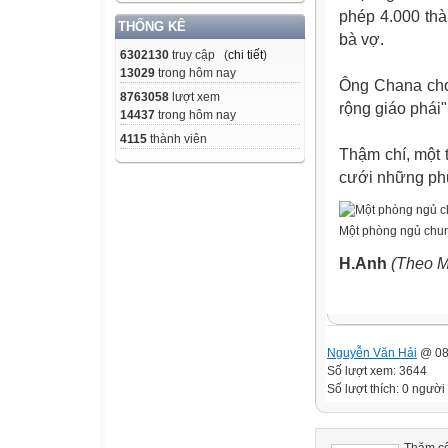
phép 4.000 thà
THỐNG KÊ
bà vợ.
6302130
truy cập (
chi tiết
)
13029
trong hôm nay
Ông Chana cho
8763058
lượt xem
rộng giáo phái"
14437
trong hôm nay
4115
thành viên
Thậm chí, một 
cưới những phụ
Một phòng ngủ chung
H.Anh
(Theo M
Nguyễn Văn Hải
@ 08
Số lượt xem: 3644
Số lượt thích: 0 người
Thăm cô