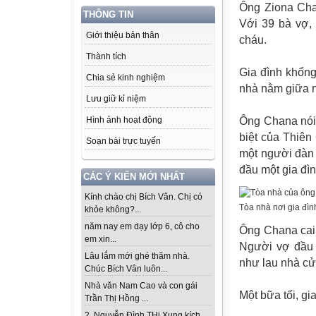
Ông Ziona Chan
THÔNG TIN
Với 39 bà vợ,
Giới thiệu bản thân
cháu.
Thành tích
Gia đình khổng
Chia sẻ kinh nghiệm
nhà nằm giữa n
Lưu giữ kỉ niệm
Ông Chana nói
Hình ảnh hoạt động
biệt của Thiên
Soạn bài trực tuyến
một người đàn
đầu một gia đìn
CÁC Ý KIẾN MỚI NHẤT
Kính chào chị Bích Vân. Chị có
Tòa nhà nơi gia đì
khỏe không?...
năm nay em dạy lớp 6, cô cho
Ông Chana cai q
em xin...
Người vợ đầu 
Lâu lắm mới ghé thăm nhà.
như lau nhà cử
Chúc Bích Vân luôn...
Nhà văn Nam Cao và con gái
Một bữa tối, gi
Trần Thị Hồng ...
2. Nguyễn Đình THi Xung kích