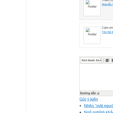
Nguyễn 
Cám ơn 
Tôn Nữ 
Kích thước font
Đường dẫn
:
p
Gửi ý kiến
Nhện "mặt người
Ngộ nghĩnh khắc