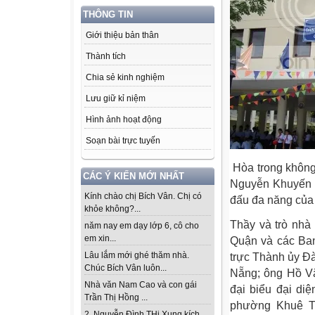
THÔNG TIN
Giới thiệu bản thân
Thành tích
Chia sẻ kinh nghiệm
Lưu giữ kỉ niệm
Hình ảnh hoạt động
Soạn bài trực tuyến
Hòa trong không
CÁC Ý KIẾN MỚI NHẤT
Nguyễn Khuyến l
Kính chào chị Bích Vân. Chị có
đấu đa năng của
khỏe không?...
Thầy và trò nhà
năm nay em dạy lớp 6, cô cho
em xin...
Quận và các Ba
Lâu lắm mới ghé thăm nhà.
trực Thành ủy Đ
Chúc Bích Vân luôn...
Nẵng; ông Hồ V
Nhà văn Nam Cao và con gái
đại biểu đại d
Trần Thị Hồng ...
phường Khuê Tr
2. Nguyễn Đình THi Xung kích