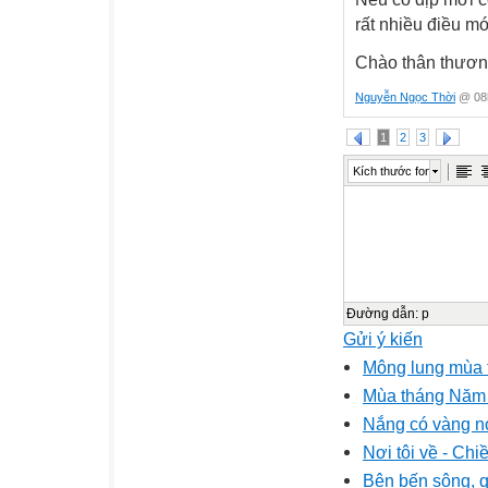
rất nhiều điều mớ
Chào thân thươ
Nguyễn Ngọc Thời
@ 08h
1
2
3
Kích thước font
Đường dẫn
:
p
Gửi ý kiến
Mông lung mùa 
Mùa tháng Năm
Nắng có vàng n
Nơi tôi về - Ch
Bên bến sông, q