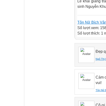
Lễ khai giảng tr
sinh Nguyễn Khu
Tôn Nữ Bích Vâ
Số lượt xem: 15
Số lượt thích: 1 
Đẹp q
Ngô Thị 
Cám ơ
vui!
Tôn Nữ 
Cô ơi