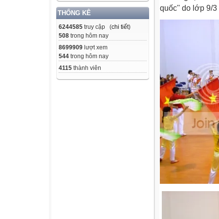
quốc'' do lớp 9/3
THỐNG KÊ
6244585
truy cập (
chi tiết
)
508
trong hôm nay
8699909
lượt xem
544
trong hôm nay
4115
thành viên