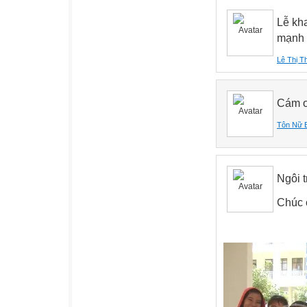
Lễ kha
mạnh 
Lê Thị 
Cám ơ
Tôn Nữ 
Ngôi t
Chúc c