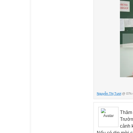
Nguyễn Thị Tươi
@ 07h:4
Thăm 
Trườn
cảnh 
Nếu có dịp mời c