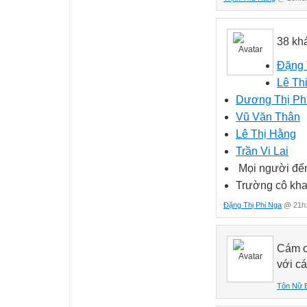
38 kh
Đặng 
Lê Th
Dương Thị P
Vũ Văn Thân
Lê Thị Hằng
Trần Vi Lai
Mọi người đến
Trường cô kha
Đặng Thị Phi Nga
@ 21h:
Cám ơ
với c
Tôn Nữ 