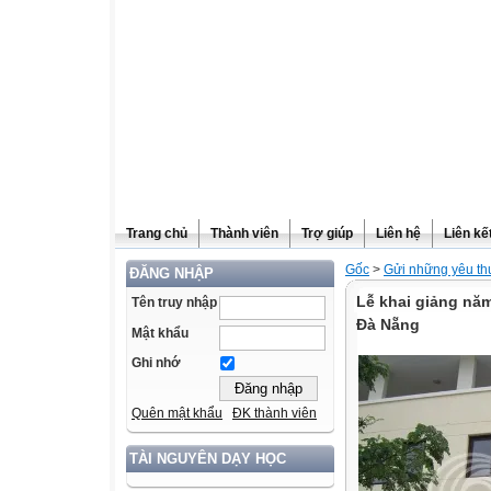
Trang chủ
Thành viên
Trợ giúp
Liên hệ
Liên kế
Gốc
>
Gửi những yêu t
ĐĂNG NHẬP
Lễ khai giảng n
Tên truy nhập
Đà Nẵng
Mật khẩu
Ghi nhớ
Quên mật khẩu
ĐK thành viên
TÀI NGUYÊN DẠY HỌC