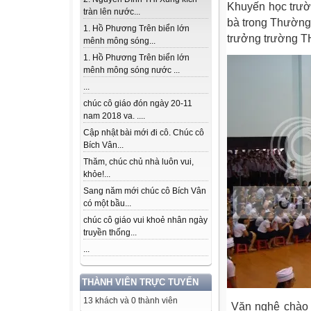
Khuyến học trườ
tràn lên nước...
bà trong Thường
1. Hồ Phương Trên biển lớn
trưởng trường 
mênh mông sóng...
1. Hồ Phương Trên biển lớn
mênh mông sóng nước ...
...
chúc cô giáo đón ngày 20-11
nam 2018 va. ....
Cập nhật bài mới đi cô. Chúc cô
Bích Vân...
Thăm, chúc chủ nhà luôn vui,
khỏe!...
Sang năm mới chúc cô Bích Vân
có một bầu...
chúc cô giáo vui khoẻ nhân ngày
truyền thống...
...
THÀNH VIÊN TRỰC TUYẾN
13 khách và 0 thành viên
Văn nghệ chào 