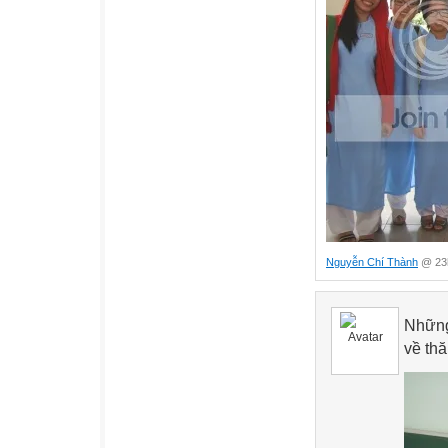
Nguyễn Chí Thành
@ 23h
Những
về th