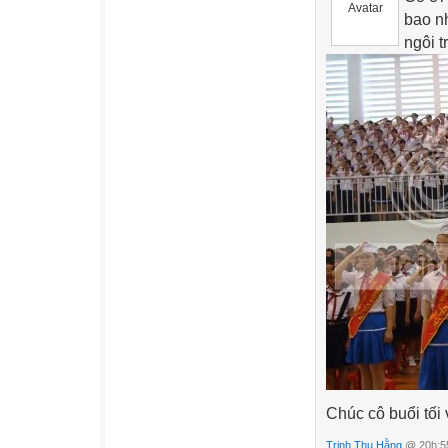
bao nh
ngôi t
Chúc cô buổi tối
Trịnh Thu Hằng
@ 20h:55