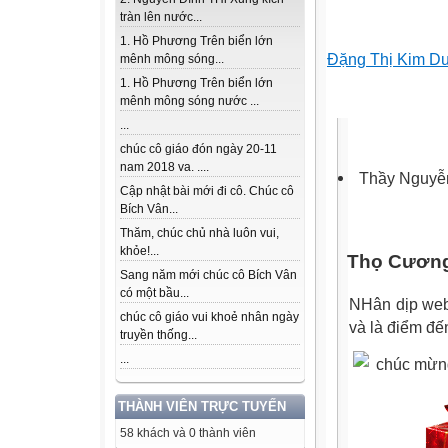
tràn lên nước...
1. Hồ Phương Trên biển lớn
Đặng Thị Kim D
mênh mông sóng...
1. Hồ Phương Trên biển lớn
mênh mông sóng nước ...
...
chúc cô giáo đón ngày 20-11
nam 2018 va. ....
Thầy Nguyễ
Cập nhật bài mới đi cô. Chúc cô
Bích Vân...
Thăm, chúc chủ nhà luôn vui,
khỏe!...
Thọ Cươn
Sang năm mới chúc cô Bích Vân
có một bầu...
NHân dịp web 
chúc cô giáo vui khoẻ nhân ngày
và là điểm đến
truyền thống...
...
chúc mừng
THÀNH VIÊN TRỰC TUYẾN
58 khách và 0 thành viên