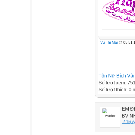
Vũ Thị Mai
@ 05:51 
Tôn Nữ Bích Vâ
Số lượt xem: 75
Số lượt thích: 0
EM Đ
BV N
Lê Thị V