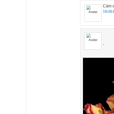
Cám ơ
Tôn Nữ 