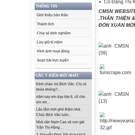
Cô Đặng Thị 
THÔNG TIN
CMSN WEBSITE
Giới thiệu bản thân
,THÂN THIỆN 
Thành tích
ĐÓN XUÂN MỚI
Chia sẻ kinh nghiệm
Lưu giữ kỉ niệm
Hình ảnh hoạt động
Soạn bài trực tuyến
CÁC Ý KIẾN MỚI NHẤT
Kính chào chị Bích Vân. Chị có
khỏe không?...
năm nay em dạy lớp 6, cô cho
em xin...
Lâu lắm mới ghé thăm nhà.
Chúc Bích Vân luôn...
Nhà văn Nam Cao và con gái
Trần Thị Hồng ...
2. Nguyễn Đình THi Xung kích