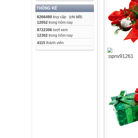
THỐNG KÊ
6266490
truy cập (
chi tiết
)
12052
trong hôm nay
8722306
lượt xem
12302
trong hôm nay
4115
thành viên