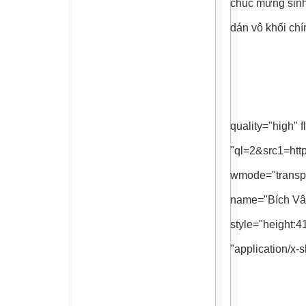
chúc mừng sinh 
dán vô khối chí
quality="high" 
"ql=2&src1=http
wmode="transpa
name="Bích Vân
style="height:4
"application/x-