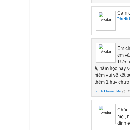
Cám ơ
Tôn Nữ 
Em ch
em và 
19/5 
à, năm học này v
niềm vui về kết 
thêm 1 huy chươn
Lê Thị Phương Mai
@ 12h
Chúc 
mẹ , n
đình 