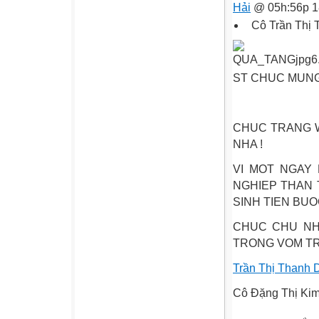
Hải
@ 05h:56p 1
Cô Trần Thị 
ST CHUC MUNG 
CHUC TRANG W
NHA !
VI MOT NGAY 
NGHIEP THAN 
SINH TIEN BUO
CHUC CHU NHA
TRONG VOM TRO
Trần Thị Thanh 
Cô Đặng Thị Kim