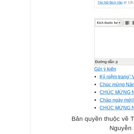
Tôn Nữ Bích Vân
@ 13h:
Kích thước font
Đường dẫn
:
p
Gửi ý kiến
Kỷ niệm trang'' V
Chúc mừng Năm
CHÚC MỪNG 
Chào ngày mới!
CHÚC MỪNG N
Bản quyền thuộc về 
Nguyễn 