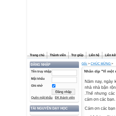
Trang chủ
Thành viên
Trợ giúp
Liên hệ
Liên kế
Gốc
>
CHÚC MỪNG
>
ĐĂNG NHẬP
Nhân dịp ''Vì một 
Tên truy nhập
Mật khẩu
Năm nay, ngày kỷ
Ghi nhớ
nhà nhà bận rộn
.Thế nhưng các
Quên mật khẩu
ĐK thành viên
cám ơn các bạn. 
Cám ơn các bạn 
TÀI NGUYÊN DẠY HỌC