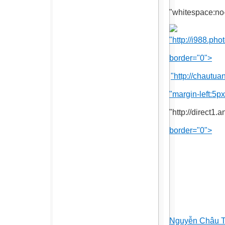
"whitespace:no
"http://i988.p
border="0">
"http://chautua
"margin-left:5px
"http://direct1
border="0">
Nguyễn Châu 