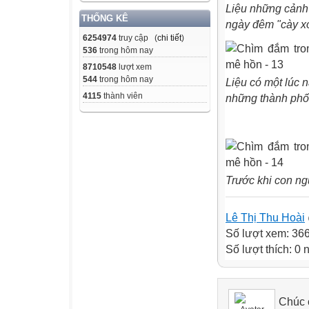
Liệu những cảnh 
THỐNG KÊ
ngày đêm "cày xới
6254974
truy cập (
chi tiết
)
536
trong hôm nay
8710548
lượt xem
544
trong hôm nay
Liệu có một lúc 
4115
thành viên
những thành phố
Trước khi con ng
Lê Thị Thu Hoài
Số lượt xem: 36
Số lượt thích: 0
Chúc c