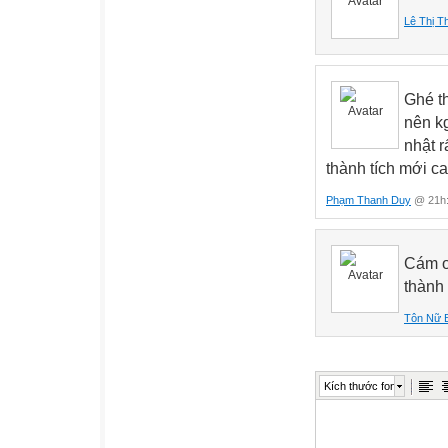
Lê Thị T
Ghé t
nên k
nhật r
thành tích mới c
Phạm Thanh Duy
@ 21h:
Cám ơ
thành 
Tôn Nữ 
Kích thước font