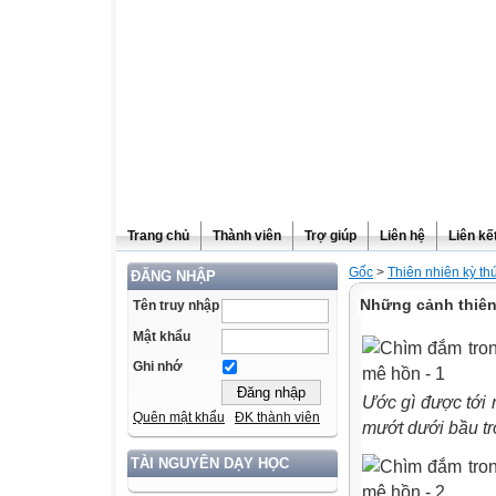
Trang chủ
Thành viên
Trợ giúp
Liên hệ
Liên kế
Gốc
>
Thiên nhiên kỳ th
ĐĂNG NHẬP
Những cảnh thiên
Tên truy nhập
Mật khẩu
Ghi nhớ
Ước gì được tới
Quên mật khẩu
ĐK thành viên
mướt dưới bầu tr
TÀI NGUYÊN DẠY HỌC