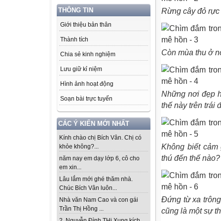
THÔNG TIN
Rừng cây đỏ rực s
Giới thiệu bản thân
Thành tích
Còn mùa thu ở nơ
Chia sẻ kinh nghiệm
Lưu giữ kỉ niệm
Hình ảnh hoạt động
Những nơi đẹp h
Soạn bài trực tuyến
thế này trên trái
CÁC Ý KIẾN MỚI NHẤT
Kính chào chị Bích Vân. Chị có
Không biết cảm 
khỏe không?...
thú đến thế nào?
năm nay em dạy lớp 6, cô cho
em xin...
Lâu lắm mới ghé thăm nhà.
Chúc Bích Vân luôn...
Đứng từ xa trông
Nhà văn Nam Cao và con gái
Trần Thị Hồng ...
cũng là một sự 
2. Nguyễn Đình THi Xung kích