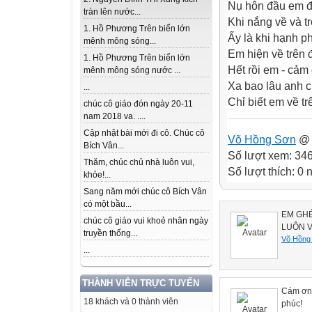
Nụ hôn đầu em đ
tràn lên nước...
Khi nắng về và t
1. Hồ Phương Trên biển lớn
Ấy là khi hạnh ph
mênh mông sóng...
Em hiện về trên 
1. Hồ Phương Trên biển lớn
Hết rồi em - cảm 
mênh mông sóng nước ...
Xa bao lâu anh 
...
Chỉ biết em về tr
chúc cô giáo đón ngày 20-11
nam 2018 va. ....
Cập nhật bài mới đi cô. Chúc cô
Võ Hồng Sơn
@ 
Bích Vân...
Số lượt xem: 34
Thăm, chúc chủ nhà luôn vui,
Số lượt thích: 0
khỏe!...
Sang năm mới chúc cô Bích Vân
có một bầu...
EM GHÉ
chúc cô giáo vui khoẻ nhân ngày
LUÔN V
truyền thống...
Võ Hồng
...
THÀNH VIÊN TRỰC TUYẾN
Cám ơn 
18 khách và 0 thành viên
phúc!