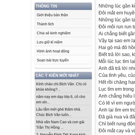
Những lúc gần kề
THÔNG TIN
Đôi mắt em huyền
Giới thiệu bản thân
Những lúc gần tạ
Thành tích
Đôi môi run run 
Ai chẳng biết gầ
Chia sẻ kinh nghiệm
Vậy tại sao em l
Lưu giữ kỉ niệm
Hai gò má đỏ hồ
Hình ảnh hoạt động
Biết trả lời sao, 
Soạn bài trực tuyến
Mỗi lúc lục tìm lại
Anh đã trả lời n
Của tình yêu, củ
CÁC Ý KIẾN MỚI NHẤT
Hết rồi chăng hạ
Kính chào chị Bích Vân. Chị có
Lục tìm em trong 
khỏe không?...
Anh chẳng hiểu l
năm nay em dạy lớp 6, cô cho
em xin...
Có lẽ vì em người
Anh lại tìm em tr
Lâu lắm mới ghé thăm nhà.
Chúc Bích Vân luôn...
Đã già nua và đâ
Nhà văn Nam Cao và con gái
Chỉ biết rung độ
Trần Thị Hồng ...
Đôi mắt cay và vị
2. Nguyễn Đình THi Xung kích