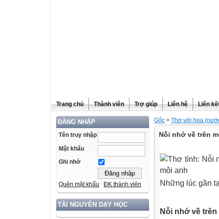
Trang chủ
Thành viên
Trợ giúp
Liên hệ
Liên kế
Gốc
>
Thơ với hoa (nướ
ĐĂNG NHẬP
Nỗi nhớ về trên m
Tên truy nhập
Mật khẩu
Ghi nhớ
Những lúc gần tạ
Quên mật khẩu
ĐK thành viên
TÀI NGUYÊN DẠY HỌC
Nỗi nhớ về trên