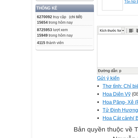
Tôn Nữ 
THỐNG KÊ
6270092
truy cập (
chi tiết
)
15654
trong hôm nay
8725953
lượt xem
Kích thước font
15949
trong hôm nay
4115
thành viên
Đường dẫn
:
p
Gửi ý kiến
Thơ tình: Chỉ bi
Hoa Diên Vỹ
(08
Hoa Păng- Xê (
Tử Đinh Hương 
Hoa Cát cánh( B
Bản quyền thuộc về 