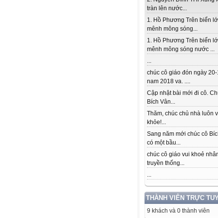
tràn lên nước...
1. Hồ Phương Trên biển l
mênh mông sóng...
1. Hồ Phương Trên biển l
mênh mông sóng nước ...
...
chúc cô giáo đón ngày 20-
nam 2018 va. ....
Cập nhật bài mới đi cô. Ch
Bích Vân...
Thăm, chúc chủ nhà luôn v
khỏe!...
Sang năm mới chúc cô Bí
có một bầu...
chúc cô giáo vui khoẻ nhâ
truyền thống...
...
THÀNH VIÊN TRỰC TU
9 khách và 0 thành viên