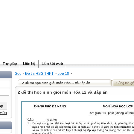
Trợ giúp
Liên hệ
Liên kết web
Gốc
>
Đề thi HSG THPT
>
Lớp 10
>
2 đề thi học sinh giỏi môn Hóa ... và đáp án
Cùng tác gi
2 đề thi học sinh giỏi môn Hóa 12 và đáp án
viên