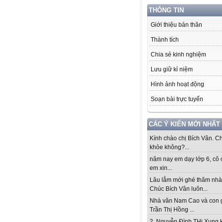
THÔNG TIN
Giới thiệu bản thân
Thành tích
Chia sẻ kinh nghiệm
Lưu giữ kỉ niệm
Hình ảnh hoạt động
Soạn bài trực tuyến
CÁC Ý KIẾN MỚI NHẤT
Kính chào chị Bích Vân. Ch
khỏe không?...
năm nay em dạy lớp 6, cô 
em xin...
Lâu lắm mới ghé thăm nhà
Chúc Bích Vân luôn...
Nhà văn Nam Cao và con 
Trần Thị Hồng ...
2. Nguyễn Đình THi Xung 