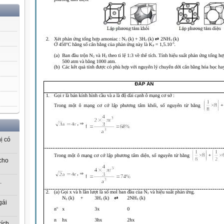
ị có
cho
.
gái
kích