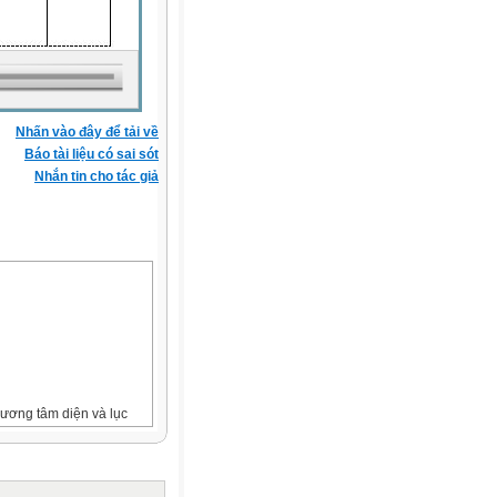
Nhấn vào đây để tải về
Báo tài liệu có sai sót
Nhắn tin cho tác giả
hương tâm diện và lục
 lệ giữa thể tích chiếm
 mật độ sắp xếp tương đối