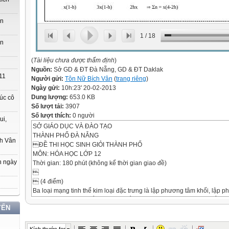
ớn
1
/
18
ớn
(
Tài liệu chưa được thẩm định
)
Nguồn:
Sở GD & ĐT Đà Nẵng, GD & ĐT Daklak
11
Người gửi:
Tôn Nữ Bích Vân
(
trang riêng
)
Ngày gửi:
10h:23' 20-02-2013
Dung lượng:
653.0 KB
úc cô
Số lượt tải:
3907
Số lượt thích:
0 người
ui,
SỞ GIÁO DỤC VÀ ĐÀO TẠO
THÀNH PHỐ ĐÀ NẴNG
ch Vân
ĐỀ THI HỌC SINH GIỎI THÀNH PHỐ
MÔN: HÓA HỌC LỚP 12
n ngày
Thời gian: 180 phút (không kể thời gian giao đề)

 (4 điểm)
Ba loại mạng tinh thể kim loại đặc trưng là lập phương tâm khối, lập p
phương. Định nghĩa rằng mật độ sắp xếp tương đối (kí hiệu là f) bằng tỉ
YẾN
bởi các hình cầu trong tế bào cơ sở và thể tích tế bào cơ sở. Hãy tính
trong các tinh thể lập phương tâm khối và lập phương tâm diện.
