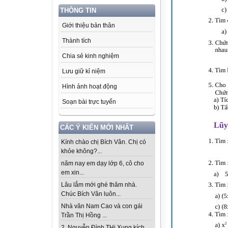
THÔNG TIN
Giới thiệu bản thân
Thành tích
Chia sẻ kinh nghiệm
Lưu giữ kỉ niệm
Hình ảnh hoạt động
Soạn bài trực tuyến
CÁC Ý KIẾN MỚI NHẤT
Kính chào chị Bích Vân. Chị có
khỏe không?...
năm nay em dạy lớp 6, cô cho
em xin...
Lâu lắm mới ghé thăm nhà.
Chúc Bích Vân luôn...
Nhà văn Nam Cao và con gái
Trần Thị Hồng ...
2. Nguyễn Đình THi Xung kích