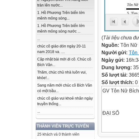
tràn lên nước...
1. Hồ Phương Trên biển lớn
mênh mông sóng...
1. Hồ Phương Trên biển lớn
mênh mông sóng nước ...
(
Tài liệu chưa đ
...
Nguồn:
Tôn Nữ 
chúc cô giáo đón ngày 20-11
Người gửi:
Tôn
nam 2018 va. ....
Ngày gửi:
16h:3
Cập nhật bài mới đi cô. Chúc cô
Bích Vân...
Dung lượng:
35
Thăm, chúc chủ nhà luôn vui,
Số lượt tải:
366
khỏe!...
Số lượt thích:
0
Sang năm mới chúc cô Bích Vân
GV Tôn Nữ Bíc
có một bầu...
chúc cô giáo vui khoẻ nhân ngày
truyền thống...
...
ĐẠI SỐ
THÀNH VIÊN TRỰC TUYẾN
25 khách và 0 thành viên
1. Tìm các giá tr