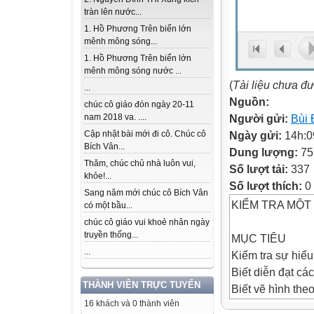
tràn lên nước...
1. Hồ Phương Trên biển lớn
mênh mông sóng...
1. Hồ Phương Trên biển lớn
mênh mông sóng nước ...
(
Tài liệu chưa đ
...
Nguồn:
chúc cô giáo đón ngày 20-11
Người gửi:
Bùi
nam 2018 va. ....
Ngày gửi:
14h:0
Cập nhật bài mới đi cô. Chúc cô
Bích Vân...
Dung lượng:
75
Thăm, chúc chủ nhà luôn vui,
Số lượt tải:
337
khỏe!...
Số lượt thích:
0
Sang năm mới chúc cô Bích Vân
KIỂM TRA MỘT 
có một bầu...
chúc cô giáo vui khoẻ nhân ngày
truyền thống...
MỤC TIÊU
...
Kiểm tra sự hiểu
Biết diễn đạt các
THÀNH VIÊN TRỰC TUYẾN
Biết vẽ hình theo
16 khách và 0 thành viên
Biết vận dụng các