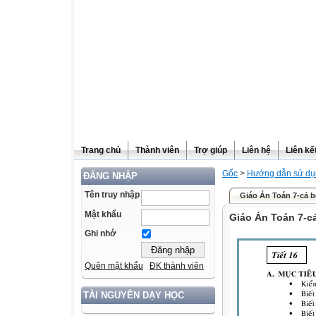
Trang chủ
Thành viên
Trợ giúp
Liên hệ
Liên kế
Gốc
>
Hướng dẫn sử dụn
ĐĂNG NHẬP
Tên truy nhập
Giáo Án Toán 7-cả 
Mật khẩu
Giáo Án Toán 7-c
Ghi nhớ
Quên mật khẩu
ĐK thành viên
TÀI NGUYÊN DẠY HỌC