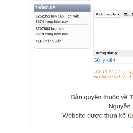
CHUẨN BỊ CỦA
THỐNG KÊ
GV : Chuẩn bị ch
Kích thước font
6252351
truy cập (
chi tiết
)
HS : Chuẩn bị gi
8274
trong hôm nay
NỘI DUNG KIỂ
8707883
lượt xem
Đề 1
8518
trong hôm nay
4115
thành viên
Bài 1 : Hãy điền
Đường dẫn
:
p
Gửi ý kiến
Câu
1
↓ CHÚ Ý: Bài giảng này
thị 1 file
trong số đó, đ
2
3
Bản quyền thuộc về 
4
Nguyễn 
Nội dung
Website được thừa kế t
Hai đường thẳng
thì song song.
Hai đường thẳng