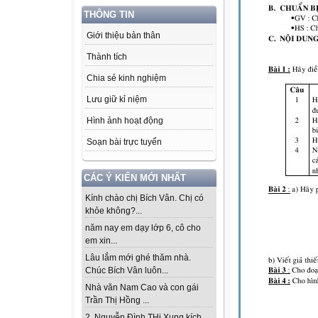
THÔNG TIN
Giới thiệu bản thân
Thành tích
Chia sẻ kinh nghiệm
Lưu giữ kỉ niệm
Hình ảnh hoạt động
Soạn bài trực tuyến
CÁC Ý KIẾN MỚI NHẤT
Kính chào chị Bích Vân. Chị có
khỏe không?...
năm nay em dạy lớp 6, cô cho
em xin...
Lâu lắm mới ghé thăm nhà.
Chúc Bích Vân luôn...
Nhà văn Nam Cao và con gái
Trần Thị Hồng ...
2. Nguyễn Đình THi Xung kích