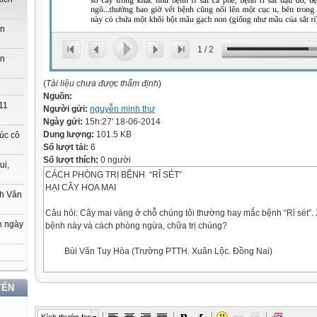
ớn
1
/
2
ớn
(
Tài liệu chưa được thẩm định
)
Nguồn:
11
Người gửi:
nguyễn minh thư
Ngày gửi:
15h:27' 18-06-2014
Dung lượng:
101.5 KB
úc cô
Số lượt tải:
6
Số lượt thích:
0 người
ui,
CÁCH PHÒNG TRỊ BỆNH “RỈ SÉT”
HẠI CÂY HOA MAI
ch Vân
Câu hỏi: Cây mai vàng ở chỗ chúng tôi thường hay mắc bệnh “Rỉ sét”. 
n ngày
bệnh này và cách phòng ngừa, chữa trị chúng?
Bùi Văn Tuy Hòa (Trường PTTH. Xuân Lộc. Đồng Nai)
YẾN


