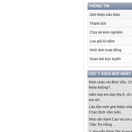
THÔNG TIN
Giới thiệu bản thân
Thành tích
Chia sẻ kinh nghiệm
Lưu giữ kỉ niệm
Hình ảnh hoạt động
Soạn bài trực tuyến
CÁC Ý KIẾN MỚI NHẤT
Kính chào chị Bích Vân. Ch
khỏe không?...
năm nay em dạy lớp 6, cô 
em xin...
Lâu lắm mới ghé thăm nhà
Chúc Bích Vân luôn...
Nhà văn Nam Cao và con 
Trần Thị Hồng ...
2. Nguyễn Đình THi Xung 