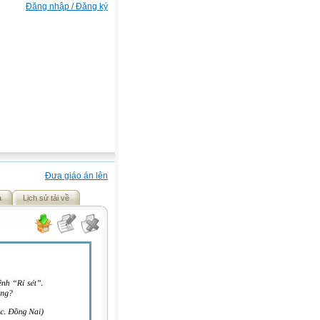
Đăng nhập / Đăng ký
Đưa giáo án lên
ả
Lịch sử tải về