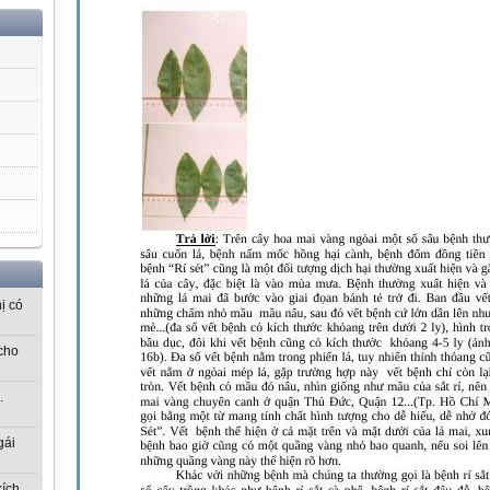
ị có
cho
.
gái
kích