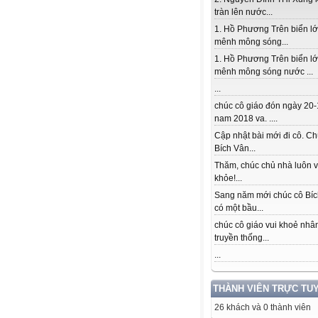
tràn lên nước...
1. Hồ Phương Trên biển l
mênh mông sóng...
1. Hồ Phương Trên biển l
mênh mông sóng nước ...
...
chúc cô giáo đón ngày 20-
nam 2018 va. ....
Cập nhật bài mới đi cô. Ch
Bích Vân...
Thăm, chúc chủ nhà luôn v
khỏe!...
Sang năm mới chúc cô Bí
có một bầu...
chúc cô giáo vui khoẻ nhâ
truyền thống...
...
THÀNH VIÊN TRỰC TU
26 khách và 0 thành viên