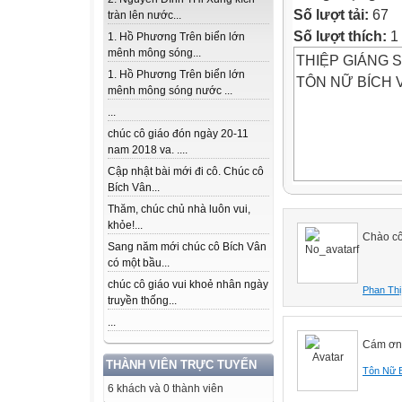
Số lượt tải:
67
tràn lên nước...
Số lượt thích:
1 
1. Hồ Phương Trên biển lớn
mênh mông sóng...
THIỆP GIÁNG 
1. Hồ Phương Trên biển lớn
TÔN NỮ BÍCH 
mênh mông sóng nước ...
...
chúc cô giáo đón ngày 20-11
nam 2018 va. ....
Cập nhật bài mới đi cô. Chúc cô
Bích Vân...
Thăm, chúc chủ nhà luôn vui,
khỏe!...
Chào cô
Sang năm mới chúc cô Bích Vân
có một bầu...
chúc cô giáo vui khoẻ nhân ngày
Phan Thị
truyền thống...
...
Cám ơn 
THÀNH VIÊN TRỰC TUYẾN
Tôn Nữ 
6 khách và 0 thành viên