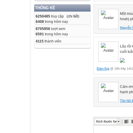
THỐNG KÊ
Một mùa 
6250485
truy cập (
chi tiết
)
hnahj p
6408
trong hôm nay
Nguyễn 
8705956
lượt xem
6591
trong hôm nay
4115
thành viên
Lâu rồi
cuối tuầ
Đàm Đại
@ 19h:44p 14/1
Cám ơn 
hạnh ph
Tôn Nữ 
Kích thước font