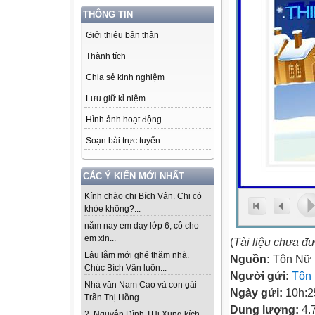
THÔNG TIN
Giới thiệu bản thân
Thành tích
Chia sẻ kinh nghiệm
Lưu giữ kỉ niệm
Hình ảnh hoạt động
Soạn bài trực tuyến
CÁC Ý KIẾN MỚI NHẤT
Kính chào chị Bích Vân. Chị có
khỏe không?...
năm nay em dạy lớp 6, cô cho
em xin...
(
Tài liệu chưa đ
Lâu lắm mới ghé thăm nhà.
Nguồn:
Tôn Nữ B
Chúc Bích Vân luôn...
Người gửi:
Tôn
Nhà văn Nam Cao và con gái
Ngày gửi:
10h:2
Trần Thị Hồng ...
Dung lượng:
4.
2. Nguyễn Đình THi Xung kích