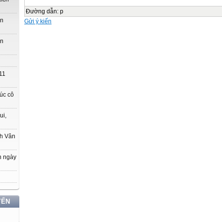
Đường dẫn
:
p
ớn
Gửi ý kiến
ớn
11
úc cô
ui,
ch Vân
n ngày
YẾN