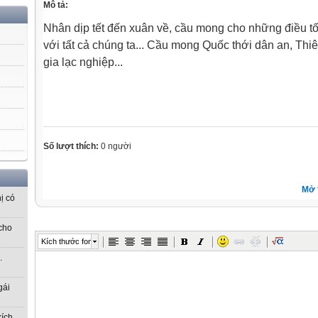
Mô tả:
Nhân dịp tết đến xuân về, cầu mong cho những điều tố
với tất cả chúng ta... Cầu mong Quốc thới dân an, Thiê
gia lạc nghiệp...
Số lượt thích:
0 người
Mở 
ị có
cho
Kích thước font
.
gái
kích