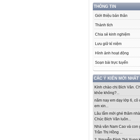
THÔNG TIN
Giới thiệu bản thân
Thành tích
Chia sẻ kinh nghiệm
Lưu giữ kỉ niệm
Hình ảnh hoạt động
Soạn bài trực tuyến
CÁC Ý KIẾN MỚI NHẤT
Kính chào chị Bích Vân. Ch
khỏe không?...
năm nay em dạy lớp 6, cô 
em xin...
Lâu lắm mới ghé thăm nhà
Chúc Bích Vân luôn...
Nhà văn Nam Cao và con 
Trần Thị Hồng ...
2. Nguyễn Đình THi Xung 