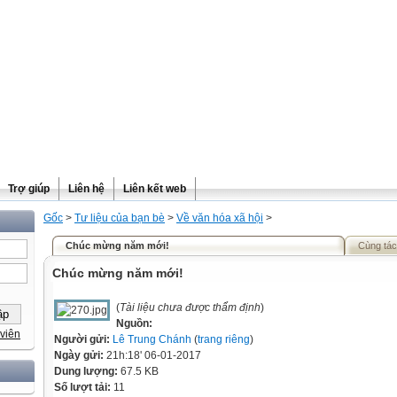
Trợ giúp
Liên hệ
Liên kết web
Gốc
>
Tư liệu của bạn bè
>
Về văn hóa xã hội
>
Chúc mừng năm mới!
Cùng tác
Chúc mừng năm mới!
(
Tài liệu chưa được thẩm định
)
Nguồn:
viên
Người gửi:
Lê Trung Chánh
(
trang riêng
)
Ngày gửi:
21h:18' 06-01-2017
Dung lượng:
67.5 KB
Số lượt tải:
11