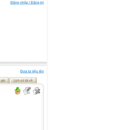
Đăng nhập / Đăng ký
Đưa tư liệu lên
 giả
Lịch sử tải về