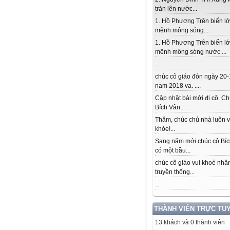
tràn lên nước...
1. Hồ Phương Trên biển l
mênh mông sóng...
1. Hồ Phương Trên biển l
mênh mông sóng nước ...
...
chúc cô giáo đón ngày 20-
nam 2018 va. ....
Cập nhật bài mới đi cô. Ch
Bích Vân...
Thăm, chúc chủ nhà luôn v
khỏe!...
Sang năm mới chúc cô Bí
có một bầu...
chúc cô giáo vui khoẻ nhâ
truyền thống...
...
THÀNH VIÊN TRỰC TU
13 khách và 0 thành viên