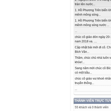
tràn lên nước...
1. Hồ Phương Trên biển l
mênh mông sóng...
1. Hồ Phương Trên biển l
mênh mông sóng nước ...
...
chúc cô giáo đón ngày 20-
nam 2018 va. ....
Cập nhật bài mới đi cô. Ch
Bích Vân...
Thăm, chúc chủ nhà luôn v
khỏe!...
Sang năm mới chúc cô Bí
có một bầu...
chúc cô giáo vui khoẻ nhâ
truyền thống...
...
THÀNH VIÊN TRỰC TU
55 khách và 0 thành viên