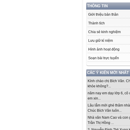
THÔNG TIN
Giới thiệu bản thân
Thành tích
Chia sẻ kinh nghiệm
Lưu giữ kỉ niệm
Hình ảnh hoạt động
Soạn bài trực tuyến
CÁC Ý KIẾN MỚI NHẤT
Kính chào chị Bích Vân. Ch
khỏe không?...
năm nay em dạy lớp 6, cô 
em xin...
Lâu lắm mới ghé thăm nhà
Chúc Bích Vân luôn...
Nhà văn Nam Cao và con 
Trần Thị Hồng ...
2. Nguyễn Đình THi Xung 