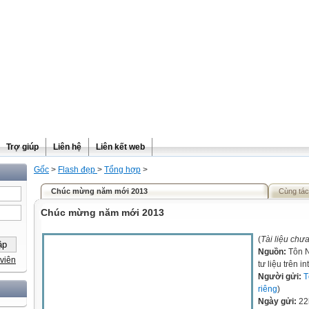
Trợ giúp
Liên hệ
Liên kết web
Gốc
>
Flash đẹp
>
Tổng hợp
>
Chúc mừng năm mới 2013
Cùng tác
Chúc mừng năm mới 2013
(
Tài liệu chư
Nguồn:
Tôn N
viên
tư liệu trên in
Người gửi:
T
riêng
)
Ngày gửi:
22