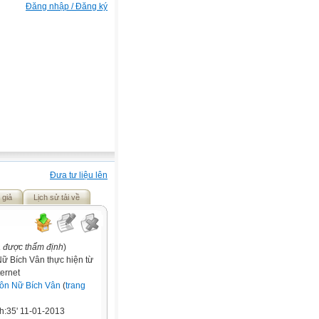
Đăng nhập / Đăng ký
Đưa tư liệu lên
 giả
Lịch sử tải về
a được thẩm định
)
ữ Bích Vân thực hiện từ
ternet
ôn Nữ Bích Vân
(
trang
h:35' 11-01-2013