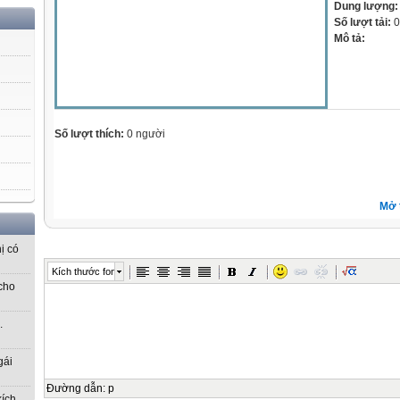
Dung lượng
Số lượt tải:
0
Mô tả:
Số lượt thích:
0 người
Mở 
ị có
Kích thước font
cho
.
gái
Đường dẫn
:
p
kích