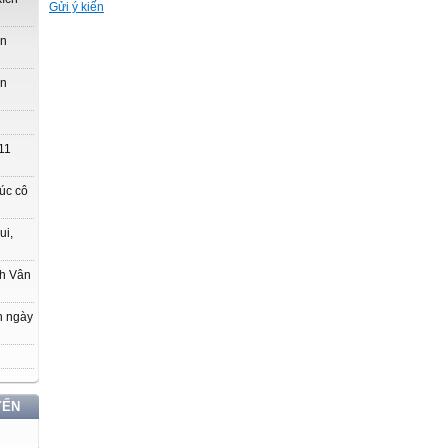
Gửi ý kiến
ớn
ớn
11
úc cô
ui,
ch Vân
n ngày
YẾN