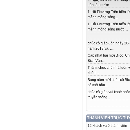
tràn lên nước...
1. Hồ Phương Trên biển l
mênh mông sóng...
1. Hồ Phương Trên biển l
mênh mông sóng nước ...
...
chúc cô giáo đón ngày 20-
nam 2018 va. ....
Cập nhật bài mới đi cô. Ch
Bích Vân...
Thăm, chúc chủ nhà luôn v
khỏe!...
Sang năm mới chúc cô Bí
có một bầu...
chúc cô giáo vui khoẻ nhâ
truyền thống...
...
THÀNH VIÊN TRỰC TU
12 khách và 0 thành viên