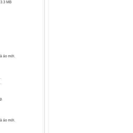
:
3.3 MB
tà áo mới.
.
.
g.
tà áo mới.