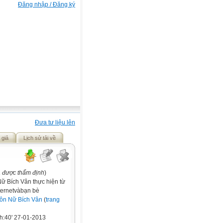
Đăng nhập / Đăng ký
Đưa tư liệu lên
 giả
Lịch sử tải về
a được thẩm định
)
ữ Bích Vân thực hiện từ
nternetvàbạn bè
ôn Nữ Bích Vân
(
trang
h:40' 27-01-2013