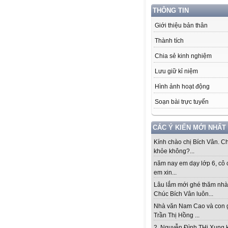
THÔNG TIN
Giới thiệu bản thân
Thành tích
Chia sẻ kinh nghiệm
Lưu giữ kỉ niệm
Hình ảnh hoạt động
Soạn bài trực tuyến
CÁC Ý KIẾN MỚI NHẤT
Kính chào chị Bích Vân. Ch
khỏe không?...
năm nay em dạy lớp 6, cô 
em xin...
Lâu lắm mới ghé thăm nhà
Chúc Bích Vân luôn...
Nhà văn Nam Cao và con 
Trần Thị Hồng ...
2. Nguyễn Đình THi Xung 