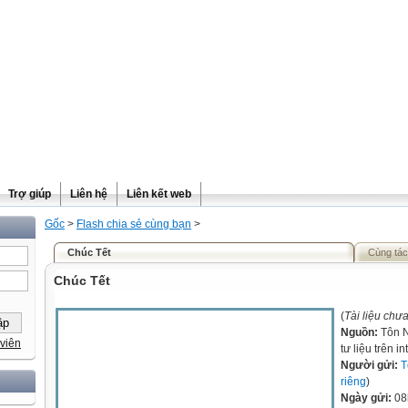
Trợ giúp
Liên hệ
Liên kết web
Gốc
>
Flash chia sẻ cùng bạn
>
Chúc Tết
Cùng tác
Chúc Tết
(
Tài liệu chư
Nguồn:
Tôn N
viên
tư liệu trên i
Người gửi:
T
riêng
)
Ngày gửi:
08