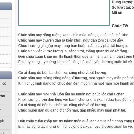
Dung lượng
Số lượt tải:
5
Mô tả:
Chúc Tết
Chúc năm nay đồng ruộng xanh chín mùa, nông gia lúa bồ chất kho.
Chúc năm nay thuyền dân ra biển khơi, ngư dân tôm cá lưới đầy.
Chúc thương gia gặp may trong bán buôn, năm nay phát tài trúng to.
Chúc sinh viên được tương lai sáng tươi, thăng quan thi đỗ rỡ ràng.
Đón chúa xuân khắp nơi thị thành thôn quê, anh em ta hân hoan trong 
Em nay trong tay mừng kính chúc ông bà xuân yêu thương xuân lại về.
Có ai đang dù bôn ba chốn xa, cũng nhớ về cố hương.
Chúc năm nay mừng công nông kĩ thương, mọi người may mắn phát tài
Kính chúc kính dâng lời chúc đến đến muôn nhà một năm mới thành an
ị có
Chúc năm nay mọi nhà luôn ấm no muôn nơi phúc lộc chứa chan.
cho
Khói hương thơm đèn lồng với bánh chưng khăn xanh dưa hấu đỏ hồn
Có ai đang dù bôn ba chốn xa, cũng nhớ về cố hương.
.
Chúc muôn dân dù đang ở chốn nao, gặp nhiều may mắn phát tài.
Đón chúa xuân khắp nơi thị thành thôn quê, anh em ta hân hoan trong 
gái
Em nay trong tay mừng kính chúc ông bà xuân yêu thương xuân lại về.
kích