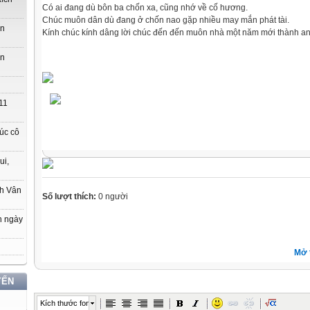
Có ai đang dù bôn ba chốn xa, cũng nhớ về cố hương.
Chúc muôn dân dù đang ở chốn nao gặp nhiều may mắn phát tài.
ớn
Kính chúc kính dâng lời chúc đến đến muôn nhà một năm mới thành an
ớn
11
úc cô
ui,
ch Vân
Số lượt thích:
0 người
n ngày
Mở 
YẾN
Kích thước font