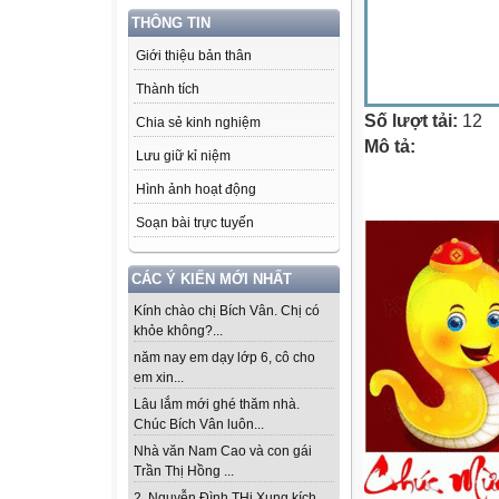
THÔNG TIN
Giới thiệu bản thân
Thành tích
Số lượt tải:
12
Chia sẻ kinh nghiệm
Mô tả:
Lưu giữ kỉ niệm
Hình ảnh hoạt động
Soạn bài trực tuyến
CÁC Ý KIẾN MỚI NHẤT
Kính chào chị Bích Vân. Chị có
khỏe không?...
năm nay em dạy lớp 6, cô cho
em xin...
Lâu lắm mới ghé thăm nhà.
Chúc Bích Vân luôn...
Nhà văn Nam Cao và con gái
Trần Thị Hồng ...
2. Nguyễn Đình THi Xung kích