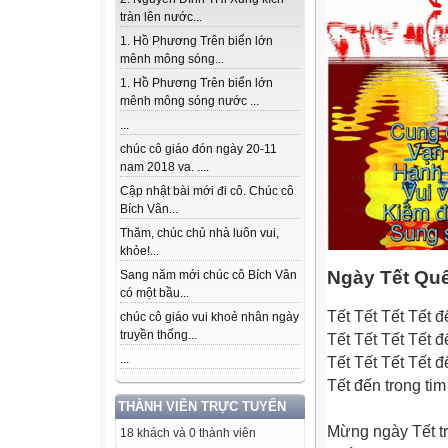
tràn lên nước...
1. Hồ Phương Trên biển lớn
mênh mông sóng...
1. Hồ Phương Trên biển lớn
mênh mông sóng nước ...
...
chúc cô giáo đón ngày 20-11
nam 2018 va. ....
Cập nhật bài mới đi cô. Chúc cô
Bích Vân...
Thăm, chúc chủ nhà luôn vui,
khỏe!...
Ngày Tết Qu
Sang năm mới chúc cô Bích Vân
có một bầu...
Tết Tết Tết Tết đ
chúc cô giáo vui khoẻ nhân ngày
truyền thống...
Tết Tết Tết Tết đ
...
Tết Tết Tết Tết đ
Tết đến trong ti
THÀNH VIÊN TRỰC TUYẾN
Mừng ngày Tết tr
18 khách và 0 thành viên