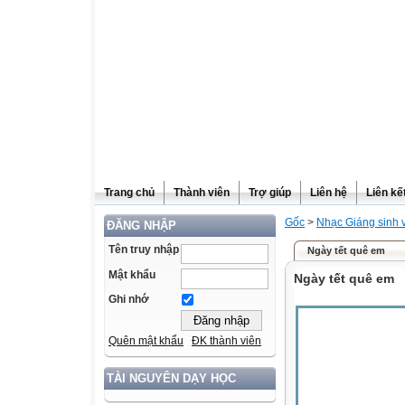
Trang chủ
Thành viên
Trợ giúp
Liên hệ
Liên kế
Gốc
>
Nhạc Giáng sinh 
ĐĂNG NHẬP
Tên truy nhập
Ngày tết quê em
Mật khẩu
Ngày tết quê em
Ghi nhớ
Quên mật khẩu
ĐK thành viên
TÀI NGUYÊN DẠY HỌC