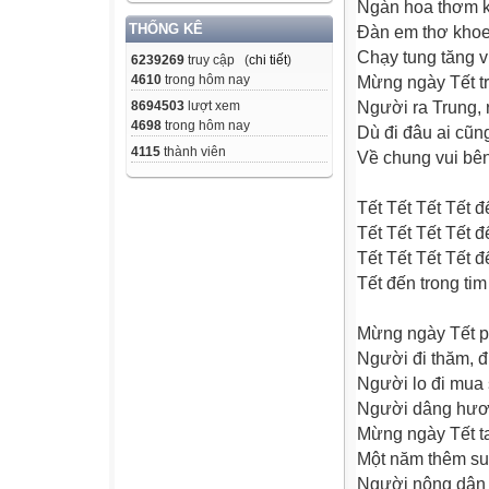
Ngàn hoa thơm k
THỐNG KÊ
Đàn em thơ khoe
Chạy tung tăng v
6239269
truy cập (
chi tiết
)
4610
trong hôm nay
Mừng ngày Tết tr
Người ra Trung,
8694503
lượt xem
4698
trong hôm nay
Dù đi đâu ai cũn
4115
thành viên
Về chung vui bên
Tết Tết Tết Tết đ
Tết Tết Tết Tết đ
Tết Tết Tết Tết đ
Tết đến trong ti
Mừng ngày Tết p
Người đi thăm, đi
Người lo đi mua
Người dâng hươn
Mừng ngày Tết t
Một năm thêm sun
Người nông dân 