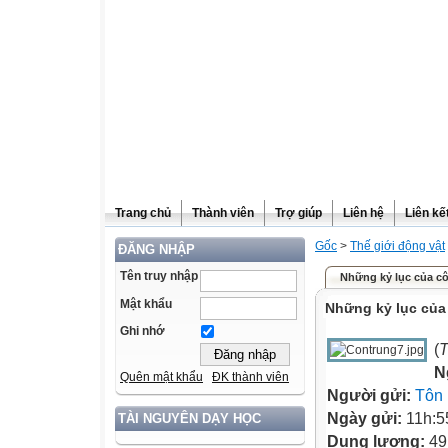
Trang chủ
Thành viên
Trợ giúp
Liên hệ
Liên kế
Gốc
>
Thế giới động vật
ĐĂNG NHẬP
Tên truy nhập
Những kỷ lục của c
Mật khẩu
Những kỷ lục của
Ghi nhớ
(
T
N
Quên mật khẩu
ĐK thành viên
Người gửi:
Tôn
Ngày gửi:
11h:5
TÀI NGUYÊN DẠY HỌC
Dung lượng:
49