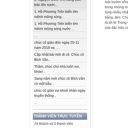
loài bướm sốn
tràn lên nước...
trong những lo
1. Hồ Phương Trên biển lớn
lùng nhiều nhấ
mênh mông sóng...
trắng, đen. Ch
là tới từ Trun
1. Hồ Phương Trên biển lớn
loài đặc hữu 
mênh mông sóng nước ...
...
chúc cô giáo đón ngày 20-11
nam 2018 va. ....
Cập nhật bài mới đi cô. Chúc cô
Bích Vân...
Thăm, chúc chủ nhà luôn vui,
khỏe!...
Sang năm mới chúc cô Bích Vân
có một bầu...
chúc cô giáo vui khoẻ nhân ngày
truyền thống...
...
THÀNH VIÊN TRỰC TUYẾN
24 khách và 0 thành viên