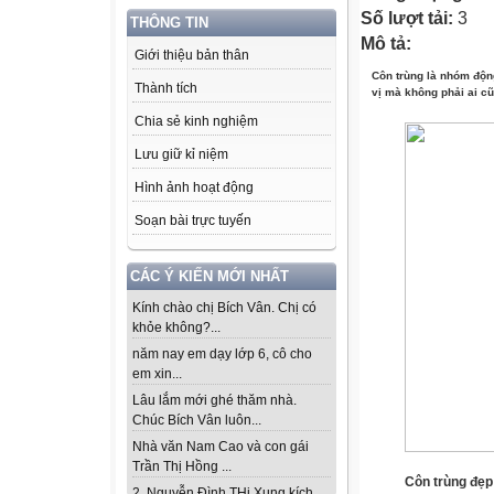
Số lượt tải:
3
THÔNG TIN
Mô tả:
Giới thiệu bản thân
Côn trùng là nhóm động
Thành tích
vị mà không phải ai cũ
Chia sẻ kinh nghiệm
Lưu giữ kỉ niệm
Hình ảnh hoạt động
Soạn bài trực tuyến
CÁC Ý KIẾN MỚI NHẤT
Kính chào chị Bích Vân. Chị có
khỏe không?...
năm nay em dạy lớp 6, cô cho
em xin...
Lâu lắm mới ghé thăm nhà.
Chúc Bích Vân luôn...
Nhà văn Nam Cao và con gái
Trần Thị Hồng ...
Côn trùng đẹp
2. Nguyễn Đình THi Xung kích