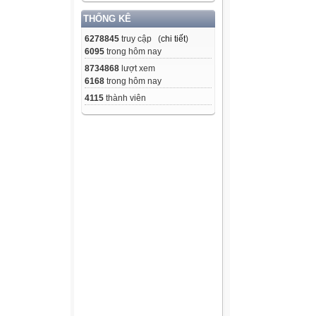
THỐNG KÊ
6278845
truy cập (
chi tiết
)
6095
trong hôm nay
8734868
lượt xem
6168
trong hôm nay
4115
thành viên