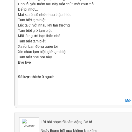
Cho tôi yêu thêm nơi này một chút, một chút thôi
Để tôi nhớ…
Mai xa rồi sẽ nhớ nhau thật nhiều
Tạm biệt tạm biệt
Lúc ta đi với nhau khi tan trường
Tạm biệt giờ tạm biệt
Mãi là người bạn thân nhé
Tạm biệt tạm biệt
Xa rồi bạn đừng quên tôi
Xin chào tạm biệt, giờ tạm biệt
Tạm biệt nhé nơi này
Bye bye
Số lượt thích:
0 người
Mở 
Lời bài nhạc rất cảm động BV à!
Ngày tháng trôi qua không kịp đếm