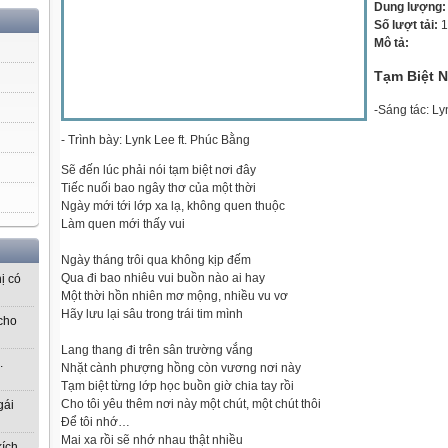
Dung lượng
Số lượt tải:
1
Mô tả:
Tạm Biệt 
-Sáng tác: Ly
- Trình bày: Lynk Lee ft. Phúc Bằng
Sẽ đến lúc phải nói tạm biệt nơi đây
Tiếc nuối bao ngây thơ của một thời
Ngày mới tới lớp xa lạ, không quen thuộc
Làm quen mới thấy vui
Ngày tháng trôi qua không kịp đếm
Qua đi bao nhiêu vui buồn nào ai hay
ị có
Một thời hồn nhiên mơ mộng, nhiều vu vơ
Hãy lưu lại sâu trong trái tim mình
cho
Lang thang đi trên sân trường vắng
.
Nhặt cành phượng hồng còn vương nơi này
Tạm biệt từng lớp học buồn giờ chia tay rồi
Cho tôi yêu thêm nơi này một chút, một chút thôi
gái
Để tôi nhớ…
Mai xa rồi sẽ nhớ nhau thật nhiều
kích