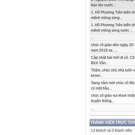
tràn lên nước...
1. Hồ Phương Trên biển l
mênh mông sóng...
1. Hồ Phương Trên biển l
mênh mông sóng nước ...
...
chúc cô giáo đón ngày 20-
nam 2018 va. ....
Cập nhật bài mới đi cô. Ch
Bích Vân...
Thăm, chúc chủ nhà luôn v
khỏe!...
Sang năm mới chúc cô Bí
có một bầu...
chúc cô giáo vui khoẻ nhâ
truyền thống...
...
THÀNH VIÊN TRỰC TU
13 khách và 0 thành viên