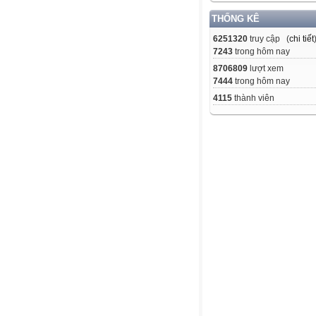
THỐNG KÊ
6251320
truy cập (
chi tiết
7243
trong hôm nay
8706809
lượt xem
7444
trong hôm nay
4115
thành viên