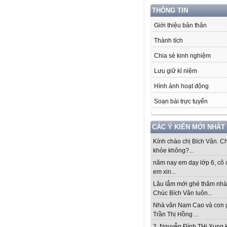
THÔNG TIN
Giới thiệu bản thân
Thành tích
Chia sẻ kinh nghiệm
Lưu giữ kỉ niệm
Hình ảnh hoạt động
Soạn bài trực tuyến
CÁC Ý KIẾN MỚI NHẤT
Kính chào chị Bích Vân. Ch
khỏe không?...
năm nay em dạy lớp 6, cô 
em xin...
Lâu lắm mới ghé thăm nhà
Chúc Bích Vân luôn...
Nhà văn Nam Cao và con 
Trần Thị Hồng ...
2. Nguyễn Đình THi Xung 