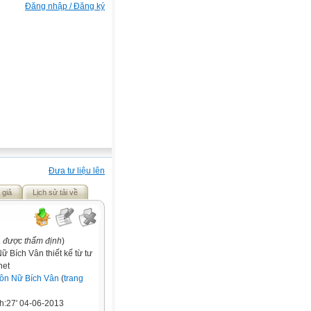
Đăng nhập / Đăng ký
Đưa tư liệu lên
 giả
Lịch sử tải về
a được thẩm định
)
ữ Bích Vân thiết kế từ tư
net
ôn Nữ Bích Vân
(
trang
h:27' 04-06-2013