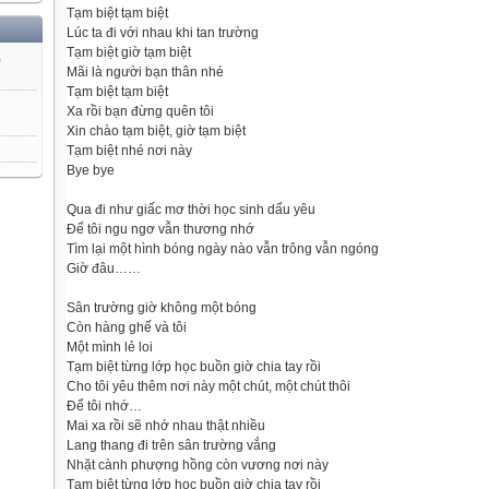
Tạm biệt tạm biệt
Lúc ta đi với nhau khi tan trường
Tạm biệt giờ tạm biệt
)
Mãi là người bạn thân nhé
Tạm biệt tạm biệt
Xa rồi bạn đừng quên tôi
Xin chào tạm biệt, giờ tạm biệt
Tạm biệt nhé nơi này
Bye bye
Qua đi như giấc mơ thời học sinh dấu yêu
Để tôi ngu ngơ vẫn thương nhớ
Tìm lại một hình bóng ngày nào vẫn trông vẫn ngóng
Giờ đâu……
Sân trường giờ không một bóng
Còn hàng ghế và tôi
Một mình lẻ loi
Tạm biệt từng lớp học buồn giờ chia tay rồi
Cho tôi yêu thêm nơi này một chút, một chút thôi
Để tôi nhớ…
Mai xa rồi sẽ nhớ nhau thật nhiều
Lang thang đi trên sân trường vắng
Nhặt cành phượng hồng còn vương nơi này
Tạm biệt từng lớp học buồn giờ chia tay rồi