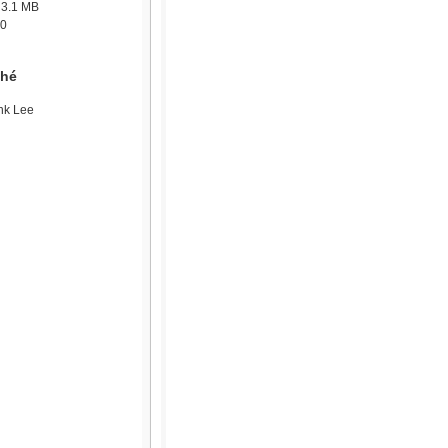
:
3.1 MB
0
Nhé
nk Lee