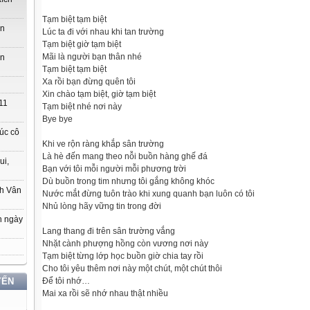
Tạm biệt tạm biệt
ớn
Lúc ta đi với nhau khi tan trường
Tạm biệt giờ tạm biệt
Mãi là người bạn thân nhé
ớn
Tạm biệt tạm biệt
Xa rồi bạn đừng quên tôi
Xin chào tạm biệt, giờ tạm biệt
11
Tạm biệt nhé nơi này
Bye bye
úc cô
Khi ve rộn ràng khắp sân trường
Là hè đến mang theo nỗi buồn hàng ghế đá
ui,
Bạn với tôi mỗi người mỗi phương trời
Dù buồn trong tim nhưng tôi gắng không khóc
ch Vân
Nước mắt đừng tuôn trào khi xung quanh bạn luôn có tôi
Nhủ lòng hãy vững tin trong đời
n ngày
Lang thang đi trên sân trường vắng
Nhặt cành phượng hồng còn vương nơi này
Tạm biệt từng lớp học buồn giờ chia tay rồi
Cho tôi yêu thêm nơi này một chút, một chút thôi
Để tôi nhớ…
YẾN
Mai xa rồi sẽ nhớ nhau thật nhiều