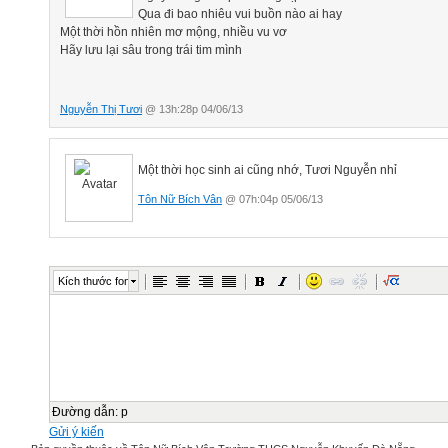
Qua đi bao nhiêu vui buồn nào ai hay
Một thời hồn nhiên mơ mộng, nhiều vu vơ
Hãy lưu lại sâu trong trái tim mình
Nguyễn Thị Tươi
@ 13h:28p 04/06/13
Một thời học sinh ai cũng nhớ, Tươi Nguyễn nhỉ
Tôn Nữ Bích Vân
@ 07h:04p 05/06/13
Kích thước font
Đường dẫn
:
p
Gửi ý kiến