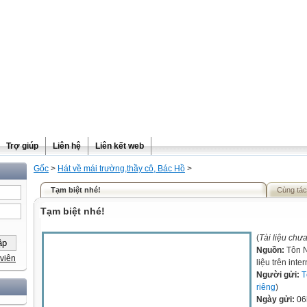
Trợ giúp
Liên hệ
Liên kết web
Gốc
>
Hát về mái trường,thầy cô, Bác Hồ
>
Tạm biệt nhé!
Cùng tác
Tạm biệt nhé!
(
Tài liệu chư
Nguồn:
Tôn N
viên
liệu trên inter
Người gửi:
T
riêng
)
Ngày gửi:
06