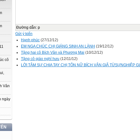
ớn
ớn
Đường dẫn
:
p
Gửi ý kiến
Hạnh phúc
(27/12/12)
EM NGA CHÚC CHỊ GIÁNG SINH AN LÀNH
(19/12/12)
11
Tặng hai cô Bích Vân và Phương Mai
(10/12/12)
Tặng cô giáo nghỉ hưu
(12/11/12)
úc cô
LỜI TÂM SỰ CHIA TAY CHỊ TÔN NỮ BÍCH VÂN GIÃ TỪSỰNGHIỆP G
ui,
ch Vân
n ngày
YẾN