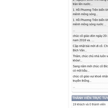
tràn lên nước...
1. Hồ Phương Trên biển l
mênh mông sóng...
1. Hồ Phương Trên biển l
mênh mông sóng nước ...
...
chúc cô giáo đón ngày 20-
nam 2018 va. ....
Cập nhật bài mới đi cô. Ch
Bích Vân...
Thăm, chúc chủ nhà luôn v
khỏe!...
Sang năm mới chúc cô Bí
có một bầu...
chúc cô giáo vui khoẻ nhâ
truyền thống...
...
THÀNH VIÊN TRỰC TU
19 khách và 0 thành viên