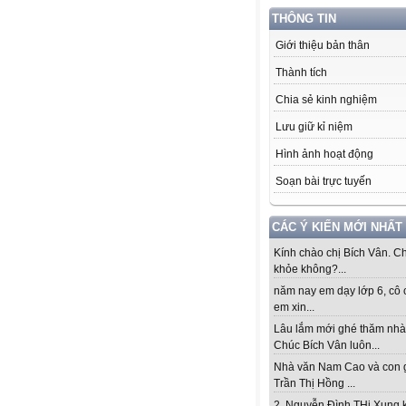
THÔNG TIN
Giới thiệu bản thân
Thành tích
Chia sẻ kinh nghiệm
Lưu giữ kỉ niệm
Hình ảnh hoạt động
Soạn bài trực tuyến
CÁC Ý KIẾN MỚI NHẤT
Kính chào chị Bích Vân. Ch
khỏe không?...
năm nay em dạy lớp 6, cô 
em xin...
Lâu lắm mới ghé thăm nhà
Chúc Bích Vân luôn...
Nhà văn Nam Cao và con 
Trần Thị Hồng ...
2. Nguyễn Đình THi Xung 