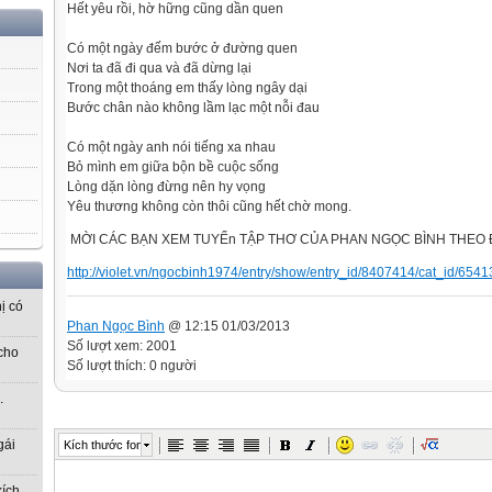
Hết yêu rồi, hờ hững cũng dần quen
Có một ngày đếm bước ở đường quen
Nơi ta đã đi qua và đã dừng lại
Trong một thoáng em thấy lòng ngây dại
Bước chân nào không lầm lạc một nỗi đau
Có một ngày anh nói tiếng xa nhau
Bỏ mình em giữa bộn bề cuộc sống
Lòng dặn lòng đừng nên hy vọng
Yêu thương không còn thôi cũng hết chờ mong.
MỜI CÁC BẠN XEM TUYỂn TẬP THƠ CỦA PHAN NGỌC BÌNH THEO
http://violet.vn/ngocbinh1974/entry/show/entry_id/8407414/cat_id/654
ị có
Phan Ngọc Bình
@ 12:15 01/03/2013
Số lượt xem: 2001
cho
Số lượt thích: 0 người
.
gái
Kích thước font
kích