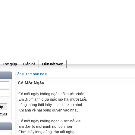
Trợ giúp
Liên hệ
Liên kết web
Gốc
>
Thơ bạn bè
>
Có Một Ngày
Có một ngày không ngăn nổi bước chân
Em đi tìm anh giữa giấc mơ hai mươi tuổi,
Lòng thảng thốt thấy tim mình đau nhói
Khi anh về hai bóng quyện vào nhau.
viên
Có một ngày không ngăn được nỗi đau
Em đơn lẻ một mình nơi bến hẹn
Chợt thấy lòng dâng tràn uất nghẹn