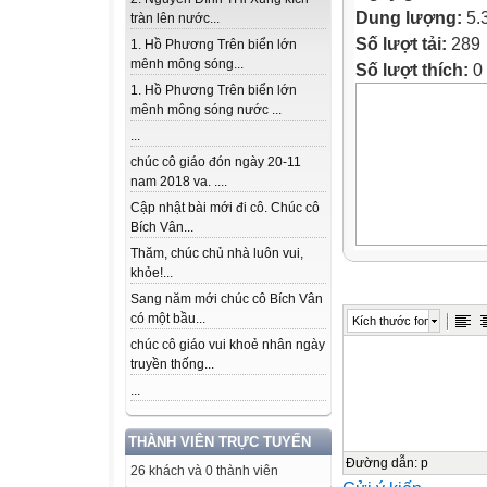
Dung lượng:
5.
tràn lên nước...
Số lượt tải:
289
1. Hồ Phương Trên biển lớn
mênh mông sóng...
Số lượt thích:
0
1. Hồ Phương Trên biển lớn
mênh mông sóng nước ...
...
chúc cô giáo đón ngày 20-11
nam 2018 va. ....
Cập nhật bài mới đi cô. Chúc cô
Bích Vân...
Thăm, chúc chủ nhà luôn vui,
khỏe!...
Sang năm mới chúc cô Bích Vân
có một bầu...
Kích thước font
chúc cô giáo vui khoẻ nhân ngày
truyền thống...
...
THÀNH VIÊN TRỰC TUYẾN
Đường dẫn
:
p
26 khách và 0 thành viên