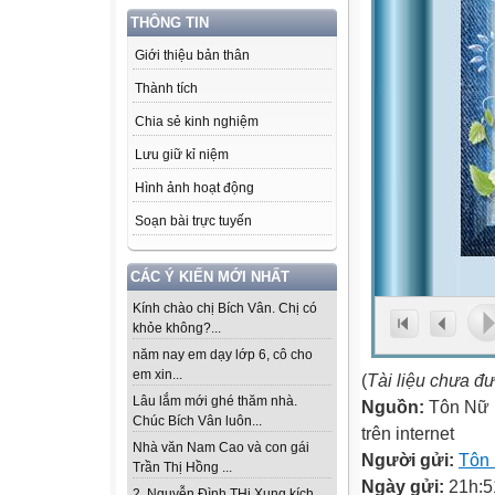
THÔNG TIN
Giới thiệu bản thân
Thành tích
Chia sẻ kinh nghiệm
Lưu giữ kỉ niệm
Hình ảnh hoạt động
Soạn bài trực tuyến
CÁC Ý KIẾN MỚI NHẤT
Kính chào chị Bích Vân. Chị có
khỏe không?...
năm nay em dạy lớp 6, cô cho
em xin...
(
Tài liệu chưa đ
Lâu lắm mới ghé thăm nhà.
Nguồn:
Tôn Nữ 
Chúc Bích Vân luôn...
trên internet
Nhà văn Nam Cao và con gái
Người gửi:
Tôn
Trần Thị Hồng ...
Ngày gửi:
21h:5
2. Nguyễn Đình THi Xung kích