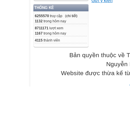
Gửi ý kiến
THỐNG KÊ
6255570
truy cập (
chi tiết
)
1132
trong hôm nay
8711171
lượt xem
1167
trong hôm nay
4115
thành viên
Bản quyền thuộc về 
Nguyễn 
Website được thừa kế t