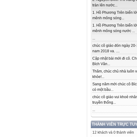
tràn lên nước...
1. Hồ Phương Trên biển l
mênh mông sóng...
1. Hồ Phương Trên biển l
mênh mông sóng nước ...
...
chúc cô giáo đón ngày 20-
nam 2018 va. ....
Cập nhật bài mới đi cô. Ch
Bích Vân...
Thăm, chúc chủ nhà luôn v
khỏe!...
Sang năm mới chúc cô Bí
có một bầu...
chúc cô giáo vui khoẻ nhâ
truyền thống...
...
THÀNH VIÊN TRỰC TU
12 khách và 0 thành viên