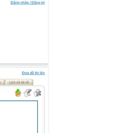
Đăng nhập / Đăng ký
Đưa đề thi lên
ả
Lịch sử tải về