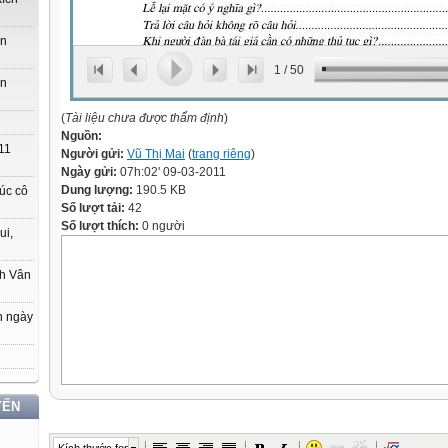
ớn
1
/
50
ớn
(
Tài liệu chưa được thẩm định
)
Nguồn:
11
Người gửi:
Vũ Thị Mai
(
trang riêng
)
Ngày gửi:
07h:02' 09-03-2011
Dung lượng:
190.5 KB
úc cô
Số lượt tải:
42
Số lượt thích:
0 người
ui,
ch Vân
n ngày
YẾN