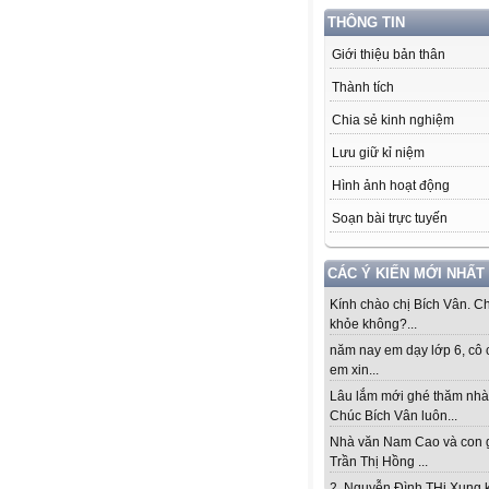
THÔNG TIN
Giới thiệu bản thân
Thành tích
Chia sẻ kinh nghiệm
Lưu giữ kỉ niệm
Hình ảnh hoạt động
Soạn bài trực tuyến
CÁC Ý KIẾN MỚI NHẤT
Kính chào chị Bích Vân. Ch
khỏe không?...
năm nay em dạy lớp 6, cô 
em xin...
Lâu lắm mới ghé thăm nhà
Chúc Bích Vân luôn...
Nhà văn Nam Cao và con 
Trần Thị Hồng ...
2. Nguyễn Đình THi Xung 