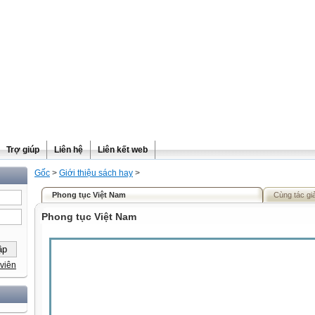
Trợ giúp
Liên hệ
Liên kết web
Gốc
>
Giới thiệu sách hay
>
Phong tục Việt Nam
Cùng tác gi
Phong tục Việt Nam
viên