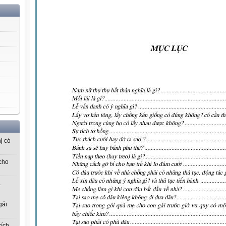
ị có
cho
.
gái
kích