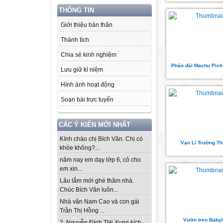
THÔNG TIN
Giới thiệu bản thân
Thành tích
Chia sẻ kinh nghiệm
Pháo đài Machu Pichu
Lưu giữ kỉ niệm
Hình ảnh hoạt động
Soạn bài trực tuyến
CÁC Ý KIẾN MỚI NHẤT
Kính chào chị Bích Vân. Chị có
Vạn Lí Trường T
khỏe không?...
năm nay em dạy lớp 6, cô cho
em xin...
Lâu lắm mới ghé thăm nhà.
Chúc Bích Vân luôn...
Nhà văn Nam Cao và con gái
Trần Thị Hồng ...
Vườn treo Baby
2. Nguyễn Đình THi Xung kích