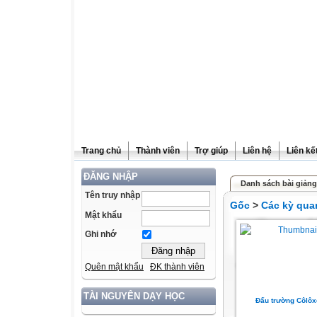
Trang chủ
Thành viên
Trợ giúp
Liên hệ
Liên kế
ĐĂNG NHẬP
Danh sách bài giảng
Tên truy nhập
Gốc
>
Các kỳ quan
Mật khẩu
Ghi nhớ
Quên mật khẩu
ĐK thành viên
TÀI NGUYÊN DẠY HỌC
Đấu trường Côlô