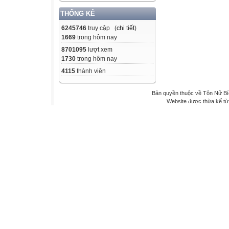
THỐNG KÊ
6245746
truy cập (
chi tiết
)
1669
trong hôm nay
8701095
lượt xem
1730
trong hôm nay
4115
thành viên
Bản quyền thuộc về Tôn Nữ B
Website được thừa kế t