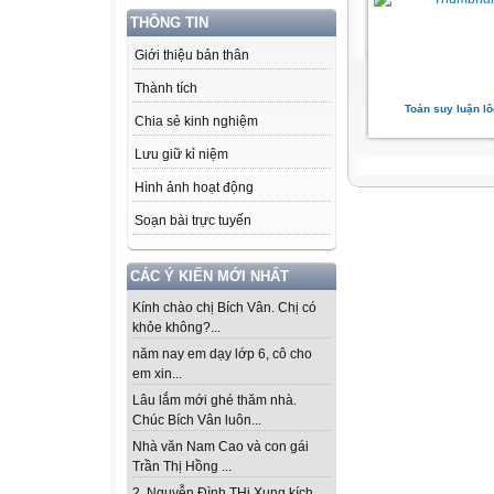
THÔNG TIN
Giới thiệu bản thân
Thành tích
Toán suy luận lô
Chia sẻ kinh nghiệm
Lưu giữ kỉ niệm
Hình ảnh hoạt động
Soạn bài trực tuyến
CÁC Ý KIẾN MỚI NHẤT
Kính chào chị Bích Vân. Chị có
khỏe không?...
năm nay em dạy lớp 6, cô cho
em xin...
Lâu lắm mới ghé thăm nhà.
Chúc Bích Vân luôn...
Nhà văn Nam Cao và con gái
Trần Thị Hồng ...
2. Nguyễn Đình THi Xung kích