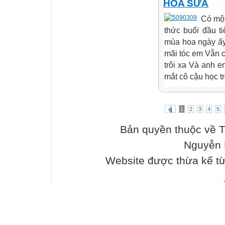
HOA SỮA
Có mộ
thức buổi đầu t
mùa hoa ngày ấy
mãi tóc em Vẫn c
trôi xa Và anh e
mắt cô cậu học tr
1
2
3
4
5
Bản quyền thuộc về 
Nguyễn 
Website được thừa kế t