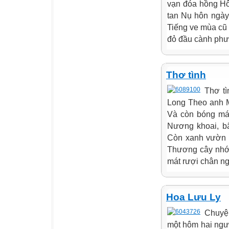
vạn đóa hồng Hô
tan Nụ hôn ngà
Tiếng ve mùa cũ 
đỏ đầu cành phư
Thơ tình
Thơ t
Long Theo anh M
Và còn bóng má
Nương khoai, bã
Còn xanh vườn t
Thương cây nhớ 
mát rượi chân ng
Hoa Lưu Ly
Chuyện
một hôm hai ngư