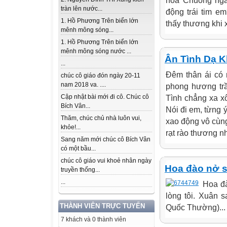
hoa Chuông ngâ
tràn lên nước...
động trái tim e
1. Hồ Phương Trên biển lớn
thấy thương khi 
mênh mông sóng...
1. Hồ Phương Trên biển lớn
mênh mông sóng nước ...
Ân Tình Dạ 
...
Đêm thân ái có 
chúc cô giáo đón ngày 20-11
nam 2018 va. ....
phong hương trầ
Cập nhật bài mới đi cô. Chúc cô
Tình chẳng xa x
Bích Vân...
Nói đi em, từng
Thăm, chúc chủ nhà luôn vui,
xao động vô cùng
khỏe!...
rạt rào thương nh
Sang năm mới chúc cô Bích Vân
có một bầu...
chúc cô giáo vui khoẻ nhân ngày
Hoa đào nở 
truyền thống...
...
Hoa đ
lòng tôi. Xuân s
THÀNH VIÊN TRỰC TUYẾN
Quốc Thường)...
7 khách và 0 thành viên