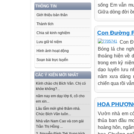
sống Em vẫn mu
THÔNG TIN
Giữa dòng đời ồn
Giới thiệu bản thân
Thành tích
Con Đường 
Chia sẻ kinh nghiệm
Con Đ
Lưu giữ kỉ niệm
Bóng lá che ngh
Hình ảnh hoạt động
thoáng hiện về
Soạn bài trực tuyến
trong em kỷ niệ
dạo luyến lưu 
CÁC Ý KIẾN MỚI NHẤT
năm xưa dáng n
chiến qua rồi vẫ
Kính chào chị Bích Vân. Chị có
khỏe không?...
năm nay em dạy lớp 6, cô cho
em xin...
HOA PHƯỢN
Lâu lắm mới ghé thăm nhà.
Vườn nhà em có 
Chúc Bích Vân luôn...
thủa ban đầu m
Nhà văn Nam Cao và con gái
Trần Thị Hồng ...
hoàng hôn, ngắm
2. Nguyễn Đình THi Xung kích