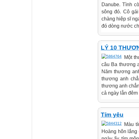
Danube. Tình cờ
sông đó. Cô gái
chàng hiệp sĩ ng
đó dòng nước chợ
LÝ 10 THƯƠ
Một th
câu Ba thương a
Năm thương anh
thương anh chẳ
thương anh chẳn
cả ngày lẫn đêm
Tím yêu
Màu tí
Hoàng hôn lắng 
ngày ấy, tím mộ