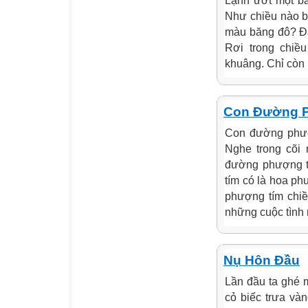
Lạnh ướt một b
Như chiều nào b
màu băng đô? Đâu
Rơi trong chiề
khuâng. Chỉ còn 
Con Đường 
Con đường phượ
Nghe trong cõi
đường phượng t
tím có là hoa p
phượng tím chi
những cuộc tình 
Nụ Hôn Đầu
Lần đầu ta ghé 
cỏ biếc trưa và