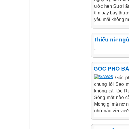
ước hẹn Sưởi ấm
tím bay bay thươ
yêu mãi không mờ
Thiếu nữ ng
...
GÓC PHỐ B
Góc p
chung lối Sao m
không cài tóc 
Sóng mắt nào c
Mong gì mà nợ n
nhớ nào vời vợi?