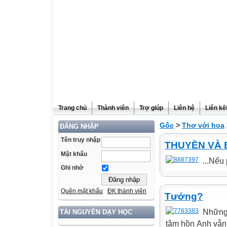
Trang chủ
Thành viên
Trợ giúp
Liên hệ
Liên kế
Gốc
>
Thơ với hoa
ĐĂNG NHẬP
Tên truy nhập
THUYỀN VÀ 
Mật khẩu
...Nếu 
Ghi nhớ
Quên mật khẩu
ĐK thành viên
Tưởng?
Những
TÀI NGUYÊN DẠY HỌC
tâm hồn Anh vẫn