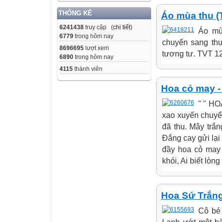
THỐNG KÊ
Áo mùa thu (
6241438
truy cập (
chi tiết
)
Áo mù
6779
trong hôm nay
chuyển sang thu
8696695
lượt xem
tương tư. TVT 12/10/
6890
trong hôm nay
4115
thành viên
Hoa cỏ may 
" " HO
xao xuyến chuyể
đã thu. Mây trắn
Đắng cay gửi lại
đầy hoa cỏ may
khói, Ai biết lòng
Hoa Sứ Trắn
Cô bé