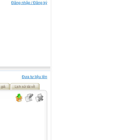
Đăng nhập / Đăng ký
Đưa tư liệu lên
 giả
Lịch sử tải về