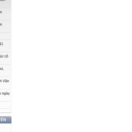
ớn
ớn
11
úc cô
ui,
ch Vân
n ngày
YẾN