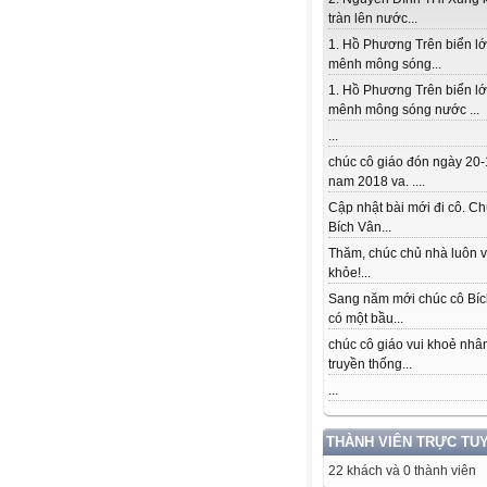
tràn lên nước...
1. Hồ Phương Trên biển l
mênh mông sóng...
1. Hồ Phương Trên biển l
mênh mông sóng nước ...
...
chúc cô giáo đón ngày 20-
nam 2018 va. ....
Cập nhật bài mới đi cô. Ch
Bích Vân...
Thăm, chúc chủ nhà luôn v
khỏe!...
Sang năm mới chúc cô Bí
có một bầu...
chúc cô giáo vui khoẻ nhâ
truyền thống...
...
THÀNH VIÊN TRỰC TU
22 khách và 0 thành viên