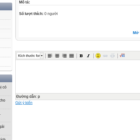
Mô tả:
Số lượt thích:
0 người
Mở 
Kích thước font
ị có
Đường dẫn
:
p
cho
Gửi ý kiến
.
gái
kích