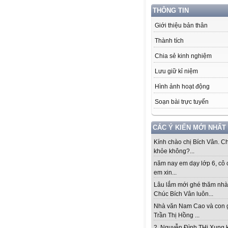
THÔNG TIN
Giới thiệu bản thân
Thành tích
Chia sẻ kinh nghiệm
Lưu giữ kỉ niệm
Hình ảnh hoạt động
Soạn bài trực tuyến
CÁC Ý KIẾN MỚI NHẤT
Kính chào chị Bích Vân. Ch
khỏe không?...
năm nay em dạy lớp 6, cô 
em xin...
Lâu lắm mới ghé thăm nhà
Chúc Bích Vân luôn...
Nhà văn Nam Cao và con 
Trần Thị Hồng ...
2. Nguyễn Đình THi Xung 