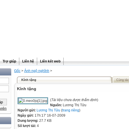
Trợ giúp
Liên hệ
Liên kết web
Gốc
>
Ảnh ngộ nghĩnh
>
Kính tặng
Cùng tác
Kính tặng
(
Tài liệu chưa được thẩm định
)
Nguồn:
Lương Thị Tửu
viên
Người gửi:
Lương Thị Tửu
(
trang riêng
)
Ngày gửi:
17h:17' 16-07-2009
Dung lượng:
27.7 KB
Số lượt tải:
4