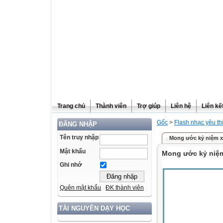
Trang chủ
Thành viên
Trợ giúp
Liên hệ
Liên kế
Gốc
>
Flash nhạc yêu th
ĐĂNG NHẬP
Tên truy nhập
Mong ước kỷ niệm 
Mật khẩu
Mong ước kỷ niệ
Ghi nhớ
Quên mật khẩu
ĐK thành viên
TÀI NGUYÊN DẠY HỌC