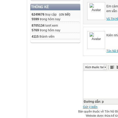
Em cảm 
THỐNG KÊ
em vẫn 
6249676
truy cập (
chi tiết
)
Vũ Thị H
5599
trong hôm nay
8705134
lượt xem
5769
trong hôm nay
Kiên nh
4115
thành viên
Tôn Nữ 
Kích thước font
Đường dẫn
:
p
Gửi ý kiến
Bản quyền thuộc về Tôn Nữ B
Website được thừa kế t