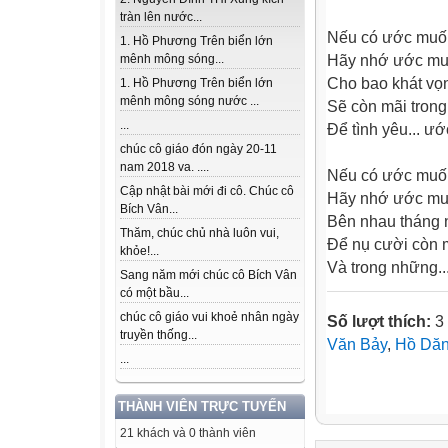
tràn lên nước...
Nếu có ước muốn
1. Hồ Phương Trên biển lớn
Hãy nhớ ước muốn
mênh mông sóng...
Cho bao khát vọ
1. Hồ Phương Trên biển lớn
mênh mông sóng nước ...
Sẽ còn mãi trong
...
Để tình yêu... ư
chúc cô giáo đón ngày 20-11
nam 2018 va. ....
Nếu có ước muốn
Cập nhật bài mới đi cô. Chúc cô
Hãy nhớ ước muốn
Bích Vân...
Bên nhau tháng 
Thăm, chúc chủ nhà luôn vui,
Để nụ cười còn m
khỏe!...
Và trong những..
Sang năm mới chúc cô Bích Vân
có một bầu...
chúc cô giáo vui khoẻ nhân ngày
Số lượt thích:
3 
truyền thống...
Văn Bảy
,
Hồ Dăn
...
THÀNH VIÊN TRỰC TUYẾN
21 khách và 0 thành viên