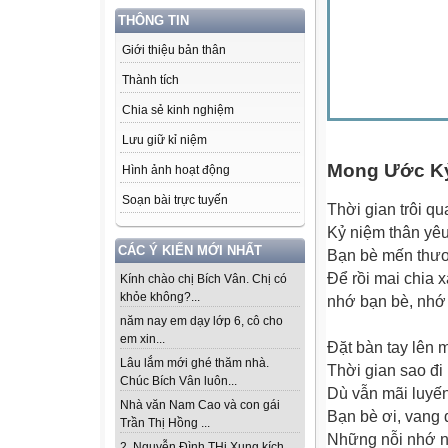
THÔNG TIN
Giới thiệu bản thân
Thành tích
Chia sẻ kinh nghiệm
Lưu giữ kỉ niệm
Mong Ước K
Hình ảnh hoạt động
Soạn bài trực tuyến
Thời gian trôi q
Kỷ niệm thân yêu
CÁC Ý KIẾN MỚI NHẤT
Bạn bè mến thươ
Để rồi mai chia x
Kính chào chị Bích Vân. Chị có
khỏe không?...
nhớ bạn bè, nhớ
năm nay em dạy lớp 6, cô cho
em xin...
Đặt bàn tay lên 
Lâu lắm mới ghé thăm nhà.
Thời gian sao đi
Chúc Bích Vân luôn...
Dù vẫn mãi luyến 
Nhà văn Nam Cao và con gái
Bạn bè ơi, vang 
Trần Thị Hồng ...
Những nỗi nhớ ni
2. Nguyễn Đình THi Xung kích