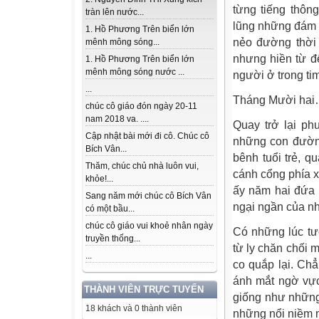
từng tiếng thôn
tràn lên nước...
lũng những đám c
1. Hồ Phương Trên biển lớn
nẻo đường thời 
mênh mông sóng...
nhưng hiền từ đế
1. Hồ Phương Trên biển lớn
mênh mông sóng nước ...
người ở trong ti
...
Tháng Mười ha
chúc cô giáo đón ngày 20-11
nam 2018 va. ....
Quay trở lại p
Cập nhật bài mới đi cô. Chúc cô
những con đường
Bích Vân...
bênh tuổi trẻ, 
Thăm, chúc chủ nhà luôn vui,
cánh cổng phía x
khỏe!...
ấy năm hai đứa 
Sang năm mới chúc cô Bích Vân
ngại ngần của n
có một bầu...
chúc cô giáo vui khoẻ nhân ngày
Có những lúc tư
truyền thống...
từ ly chăn chối 
...
co quắp lại. Ch
ánh mắt ngờ vực
THÀNH VIÊN TRỰC TUYẾN
giống như những 
18 khách và 0 thành viên
những nổi niềm m