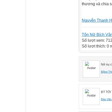
thương và chia 
Nguyễn Thanh H
Tôn Nữ Bích Vâ
Số lượt xem: 71
Số lượt thích: 0
Nở nụ c
Đặng Thị
ĐT TỚI
Đào Văn 