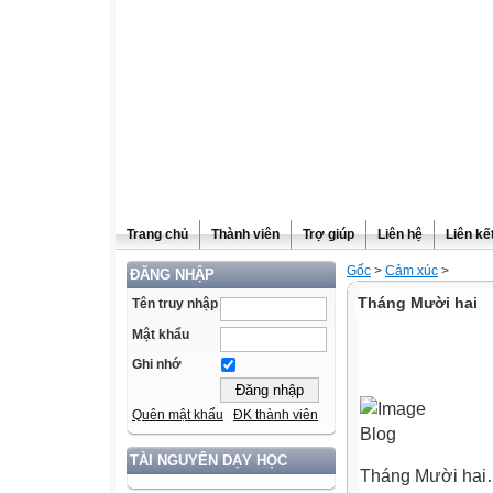
Trang chủ
Thành viên
Trợ giúp
Liên hệ
Liên kế
Gốc
>
Cảm xúc
>
ĐĂNG NHẬP
Tháng Mười hai
Tên truy nhập
Mật khẩu
Ghi nhớ
Quên mật khẩu
ĐK thành viên
TÀI NGUYÊN DẠY HỌC
Tháng Mười ha