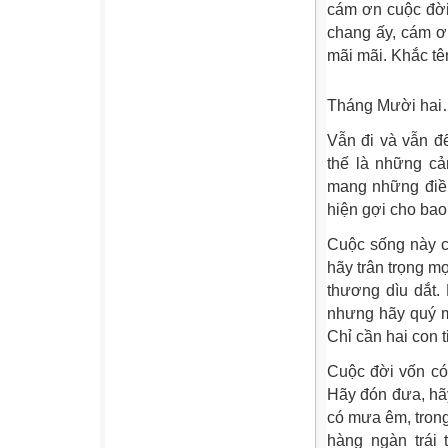
cám ơn cuộc đời
chang ấy, cám ơ
mãi mãi. Khắc tê
Tháng Mười ha
Vẫn đi và vẫn đế
thế là những cả
mang những điều
hiện gợi cho bao
Cuộc sống này c
hãy trân trọng m
thương dìu dắt. 
nhưng hãy quý m
Chỉ cần hai con t
Cuộc đời vốn có 
Hãy đón đưa, hãy
có mưa êm, trong 
hàng ngàn trái 