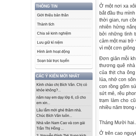
Ở một nơi xa xô
THÔNG TIN
bắt đầu thu mình
Giới thiệu bản thân
thời gian, run c
Thành tích
nhiên hửng nắng
bởi những tình 
Chia sẻ kinh nghiệm
cảm một mai trở 
Lưu giữ kỉ niệm
vì một cơn giông
Hình ảnh hoạt động
Đơn giản mỗi khi
Soạn bài trực tuyến
thương quê nhà 
của thịt cha ôn
CÁC Ý KIẾN MỚI NHẤT
lúa, nhớ con sô
Kính chào chị Bích Vân. Chị có
con rồng gốm sứ 
khỏe không?...
sứt mẻ, rêu pho
năm nay em dạy lớp 6, cô cho
trạm làm cho cũ
em xin...
nhiều năm trong 
Lâu lắm mới ghé thăm nhà.
Chúc Bích Vân luôn...
Tháng Mười ha
Nhà văn Nam Cao và con gái
Trần Thị Hồng ...
Ở trên cao nguy
2. Nguyễn Đình THi Xung kích