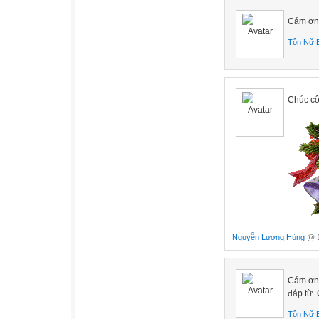
Cám ơn 
Tôn Nữ 
Chúc cô
Nguyễn Lương Hùng
@ 1
Cám ơn 
đáp từ.
Tôn Nữ 