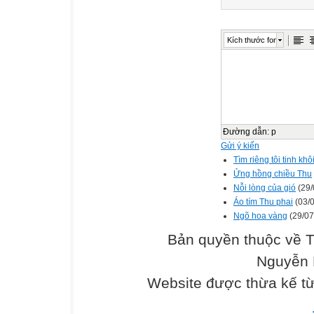
Kích thước font
Đường dẫn
:
p
Gửi ý kiến
Tìm riêng tôi tinh khô
Ửng hồng chiều Thu
Nỗi lòng của gió
(29/
Áo tím Thu phai
(03/0
Ngõ hoa vàng
(29/07
Bản quyền thuộc về 
Nguyễn 
Website được thừa kế t