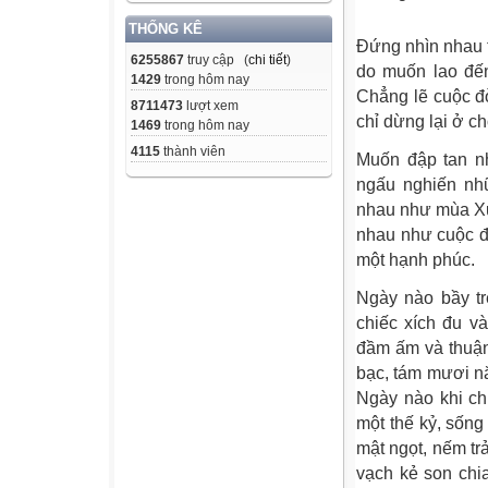
THỐNG KÊ
Đứng nhìn nhau t
6255867
truy cập (
chi tiết
)
do muốn lao đến
1429
trong hôm nay
Chẳng lẽ cuộc đ
8711473
lượt xem
chỉ dừng lại ở c
1469
trong hôm nay
4115
thành viên
Muốn đập tan n
ngấu nghiến nh
nhau như mùa Xu
nhau như cuộc đờ
một hạnh phúc.
Ngày nào bầy tr
chiếc xích đu v
đầm ấm và thuận
bạc, tám mươi n
Ngày nào khi ch
một thế kỷ, sốn
mật ngọt, nếm tr
vạch kẻ son chi