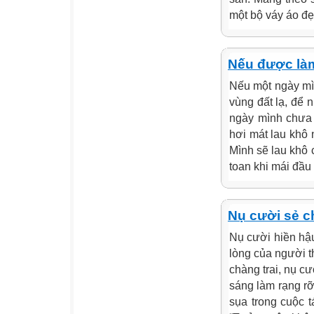
một bộ váy áo đẹp
Nếu được là
Nếu một ngày mìn
vùng đất lạ, để
ngày mình chưa 
hơi mát lau khô 
Mình sẽ lau khô 
toan khi mái đầu 
Nụ cười sẻ c
Nụ cười hiền hậu
lòng của người t
chàng trai, nụ c
sáng làm rạng rỡ
sụa trong cuộc 