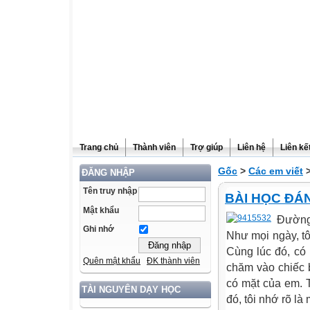
Trang chủ
Thành viên
Trợ giúp
Liên hệ
Liên kế
Gốc
>
Các em viết
ĐĂNG NHẬP
Tên truy nhập
BÀI HỌC ĐÁ
Mật khẩu
Đường 
Ghi nhớ
Như mọi ngày, t
Cùng lúc đó, có
Quên mật khẩu
ĐK thành viên
chăm vào chiếc 
có mặt của em. 
TÀI NGUYÊN DẠY HỌC
đó, tôi nhớ rõ là