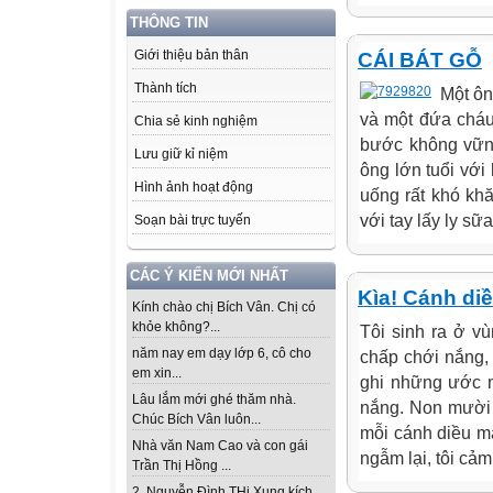
THÔNG TIN
Giới thiệu bản thân
CÁI BÁT GỖ
Thành tích
Một ôn
và một đứa cháu 
Chia sẻ kinh nghiệm
bước không vững
Lưu giữ kỉ niệm
ông lớn tuổi với
Hình ảnh hoạt động
uống rất khó kh
với tay lấy ly sữa
Soạn bài trực tuyến
CÁC Ý KIẾN MỚI NHẤT
Kìa! Cánh di
Kính chào chị Bích Vân. Chị có
khỏe không?...
Tôi sinh ra ở v
năm nay em dạy lớp 6, cô cho
chấp chới nắng, 
em xin...
ghi những ước m
Lâu lắm mới ghé thăm nhà.
nắng. Non mười n
Chúc Bích Vân luôn...
mỗi cánh diều ma
Nhà văn Nam Cao và con gái
ngẫm lại, tôi cảm
Trần Thị Hồng ...
2. Nguyễn Đình THi Xung kích