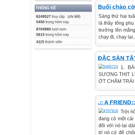
Buổi chào cờ
THỐNG KÊ
Sáng thứ hai tuầ
6249527
truy cập (
chi tiết
)
5450
trong hôm nay
là thầy tổng phụ
8704980
lượt xem
trưởng lên mắng
5615
trong hôm nay
chạy đi, chạy lại..
4115
thành viên
ĐẶC SẢN TÂ
1. B
SƯƠNG THỊT LU
ỚT CHẤM TRÁI C
.:: A FRIEND::
Trời h
đang có một cái 
đối với nó lại d
trí nó cứ để chốn