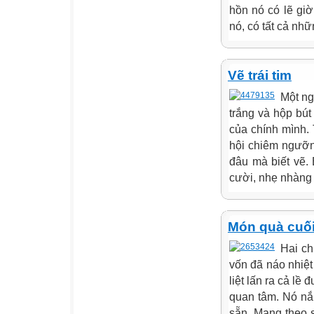
hồn nó có lẽ gi
nó, có tất cả nhữn
Vẽ trái tim
Một ng
trắng và hộp bút
của chính mình. 
hội chiêm ngưỡn
đâu mà biết vẽ.
cười, nhẹ nhàng gi
Món quà cuố
Hai ch
vốn đã náo nhiệt
liệt lấn ra cả l
quan tâm. Nó nắ
sẵn. Mang theo 