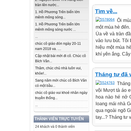
tràn lên nước...
Tìm về...
1. Hồ Phương Trên biển lớn
mênh mông sóng...
Ôi mùa
1. Hồ Phương Trên biển lớn
một mùa hè đến. 
mênh mông sóng nước ...
Ùa về và tràn đầy
...
vào lưu bút. Tô
chúc cô giáo đón ngày 20-11
hiệu một mùa hè
nam 2018 va. ....
khí yên ắng. Cây
Cập nhật bài mới đi cô. Chúc cô
Bích Vân...
Thăm, chúc chủ nhà luôn vui,
Tháng tư đã 
khỏe!...
Sang năm mới chúc cô Bích Vân
Tháng 
có một bầu...
vội Mượt tà áo 
chúc cô giáo vui khoẻ nhân ngày
hoa nào hé nở G
truyền thống...
loang mái nhà G
...
qua ngoài ngõ G
tay...? Tháng tư v
THÀNH VIÊN TRỰC TUYẾN
24 khách và 0 thành viên