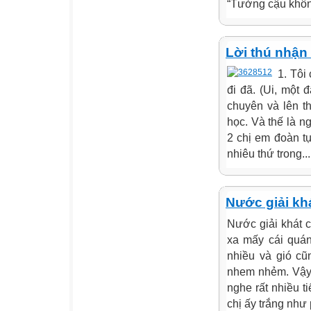
“Tưởng cậu không
Lời thú nhận
1. Tôi
đi đã. (Ui, một đ
chuyên và lên t
học. Và thế là n
2 chị em đoàn tụ
nhiêu thứ trong...
Nước giải kh
Nước giải khát 
xa mấy cái quán
nhiều và gió cũ
nhem nhẻm. Vậy n
nghe rất nhiều t
chị ấy trắng như 