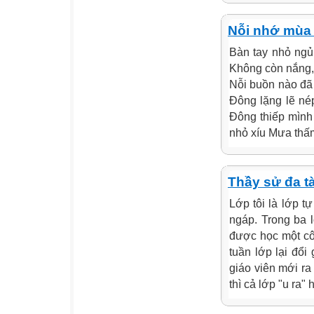
Nỗi nhớ mùa
Bàn tay nhỏ ngủ
Không còn nắng, 
Nỗi buồn nào đã 
Đông lặng lẽ né
Đông thiếp mình
nhỏ xíu Mưa thấm
Thầy sử đa tài
Lớp tôi là lớp t
ngáp. Trong ba l
được học một cô
tuần lớp lại đổi
giáo viên mới ra 
thì cả lớp "u ra" 