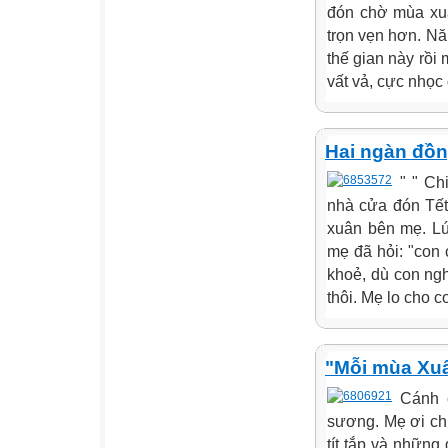
đón chờ mùa xuâ
trọn vẹn hơn. Nă
thế gian này rồi
vất vả, cực nhọc
Hai ngàn đồn
" " Ch
nhà cửa đón Tết
xuân bên mẹ. Lú
mẹ đã hỏi: "con
khoẻ, dù con ng
thôi. Mẹ lo cho c
"Mỗi mùa Xuâ
Cánh 
sương. Mẹ ơi ch
tít tắp và nhữn