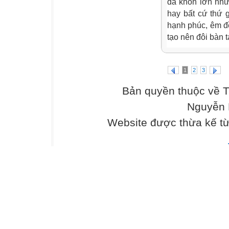
đã khôn lớn như
hay bất cứ thứ g
hạnh phúc, êm đ
tạo nên đôi bàn t
1
2
3
Bản quyền thuộc về 
Nguyễn 
Website được thừa kế t