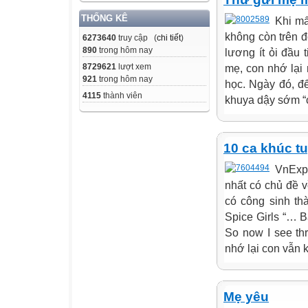
THỐNG KÊ
Khi mấ
không còn trên 
6273640
truy cập (
chi tiết
)
890
trong hôm nay
lương ít ỏi đầu
8729621
lượt xem
mẹ, con nhớ lại
921
trong hôm nay
học. Ngày đó, đ
4115
thành viên
khuya dậy sớm “c
10 ca khúc tu
VnExpr
nhất có chủ đề 
có công sinh th
Spice Girls “… B
So now I see th
nhớ lại con vẫn k
Mẹ yêu