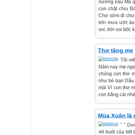
nương náu Mẹ qu
con chắt chiu B
Chợ sớm đi chưa
trời mưa ướt áo
soi, trời soi bốc
Thơ tặng mẹ
Tôi vi
Năm nay mẹ ngo
chúng con thơ m
như bè bạn Dẫu 
mũi Vì con thơ 
con bằng cái nhè
Mùa Xuân là
" " Dư
rét buốt của tiế