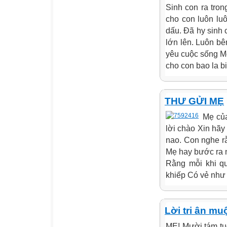
Sinh con ra tron
cho con luôn lu
dấu. Đã hy sinh 
lớn lên. Luôn b
yêu cuộc sống Mo
cho con bao la b
THƯ GỬI MẸ
Mẹ của
lời chào Xin hãy
nao. Con nghe rằ
Mẹ hay bước ra n
Rằng mỗi khi qu
khiếp Có vẻ như 
Lời tri ân m
MẸ! Mười tám tuổ