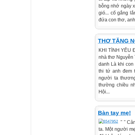
bỗng nhớ ngày xa
gió... cố gắng 
đứa con thơ, an
THƠ TẶNG N
KHI TÌNH YÊU Đ
nhà thơ Nguyễn
danh Là khi con
thi tứ anh đem 
người ta thươn
thường chiều nh
Hội...
Bàn tay mẹ!
" " Cả
ta. Một người m