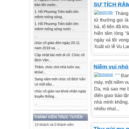
SỰ TÍCH RẰ
tràn lên nước...
1. Hồ Phương Trên biển lớn
Tháng 
mênh mông sóng...
tử thường gọi là
1. Hồ Phương Trên biển lớn
bà, tổ tiên đã kh
mênh mông sóng nước ...
hiện tấm lòng “
...
ngày xá tội von
chúc cô giáo đón ngày 20-11
Xuất xứ lễ Vu Lan
nam 2018 va. ....
Cập nhật bài mới đi cô. Chúc cô
Bích Vân...
Niềm vui nhỏ
Thăm, chúc chủ nhà luôn vui,
khỏe!...
" " Đa
Sang năm mới chúc cô Bích Vân
máy, một niềm vu
có một bầu...
Dạ, mà sao mẹ bi
chúc cô giáo vui khoẻ nhân ngày
điện giao báo tậ
truyền thống...
nhà mình không.
...
nhiều nha!...
THÀNH VIÊN TRỰC TUYẾN
15 khách và 0 thành viên
Thư gửi mẹ 