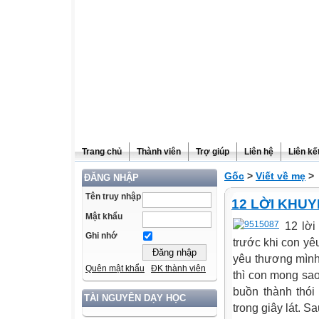
Trang chủ
Thành viên
Trợ giúp
Liên hệ
Liên kế
Gốc
>
Viết về mẹ
>
ĐĂNG NHẬP
Tên truy nhập
12 LỜI KHUY
Mật khẩu
12 lời
Ghi nhớ
trước khi con yê
yêu thương mình
Quên mật khẩu
ĐK thành viên
thì con mong sa
buồn thành thói
TÀI NGUYÊN DẠY HỌC
trong giây lát. S