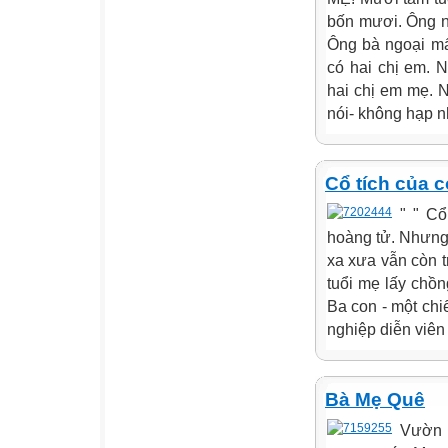
bốn mươi. Ông ng
Ông bà ngoại mấ
có hai chị em. 
hai chị em mẹ. N
nói- không hạp n
Cổ tích của c
" " C
hoàng tử. Nhưng
xa xưa vẫn còn 
tuổi mẹ lấy chồ
Ba con - một chi
nghiệp diễn viên
Bà Mẹ Quê
Vườn r