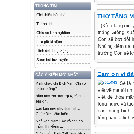
THÔNG TIN
Giới thiệu bản thân
THƠ TẶNG M
Thành tích
" (Kính tặng mẹ
tháng Giêng Xu
Chia sẻ kinh nghiệm
Con sẽ bớt dỗi 
Lưu giữ kỉ niệm
Những đêm dài m
Hình ảnh hoạt động
trường Con sẽ kh
Soạn bài trực tuyến
Cảm ơn vì đã
CÁC Ý KIẾN MỚI NHẤT
Sẽ là 
Kính chào chị Bích Vân. Chị có
khỏe không?...
viết về mẹ tôi tin
năm nay em dạy lớp 6, cô cho
viết để thỏa m
em xin...
lồng ngực và tu
Lâu lắm mới ghé thăm nhà.
con mang hình h
Chúc Bích Vân luôn...
lòng bao la tình 
Nhà văn Nam Cao và con gái
Trần Thị Hồng ...
2. Nguyễn Đình THi Xung kích